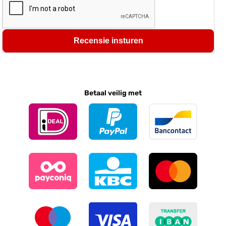
Recensie insturen
Betaal veilig met