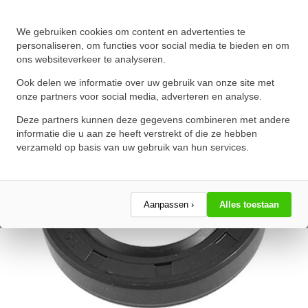
Oliekeerring 21x37x7mm BASL
We gebruiken cookies om content en advertenties te
NBR 70
personaliseren, om functies voor social media te bieden en om
ons websiteverkeer te analyseren.
★
★
★
★
★
★
★
★
★
★
Schrijf een review!
Ook delen we informatie over uw gebruik van onze site met
onze partners voor social media, adverteren en analyse.
Deze partners kunnen deze gegevens combineren met andere
informatie die u aan ze heeft verstrekt of die ze hebben
verzameld op basis van uw gebruik van hun services.
Aanpassen ›
Alles toestaan