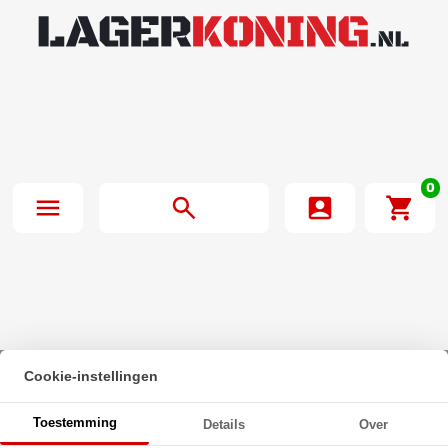
0
Cookie-instellingen
Beginpagina
·
Oliekeerring 21x37x7mm BASL NBR 70
Toestemming
Details
Over