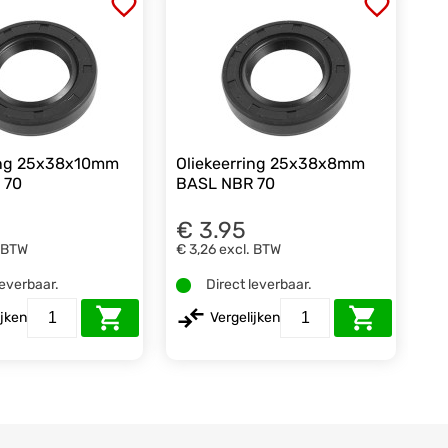
ring 25x38x10mm
Oliekeerring 25x38x8mm
 70
BASL NBR 70
€ 3.95
. BTW
€ 3,26
excl. BTW
leverbaar.
Direct leverbaar.
ijken
Vergelijken