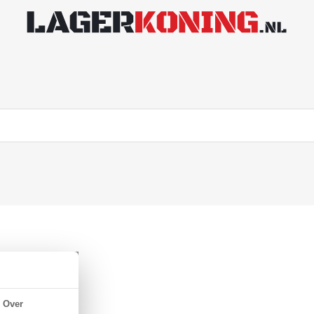
BR 70
Over