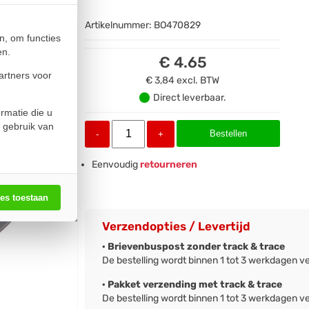
Artikelnummer:
BO470829
n, om functies
en.
€ 4.65
artners voor
€ 3,84
excl. BTW
Direct leverbaar.
rmatie die u
 gebruik van
Bestellen
-
+
Eenvoudig
retourneren
les toestaan
Verzendopties / Levertijd
· Brievenbuspost zonder track & trace
De bestelling wordt binnen 1 tot 3 werkdagen v
· Pakket verzending met track & trace
De bestelling wordt binnen 1 tot 3 werkdagen v