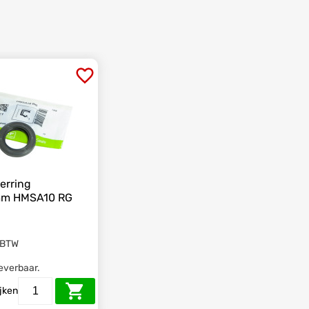
erring
m HMSA10 RG
 BTW
leverbaar.
ijken