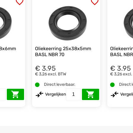
x38x6mm
Oliekeerring 25x38x5mm
Oliekeer
BASL NBR 70
BASL NBR
€ 3.95
€ 3.95
€ 3,26
excl. BTW
€ 3,26
excl
.
Direct leverbaar.
Direct 
Vergelijken
Vergel