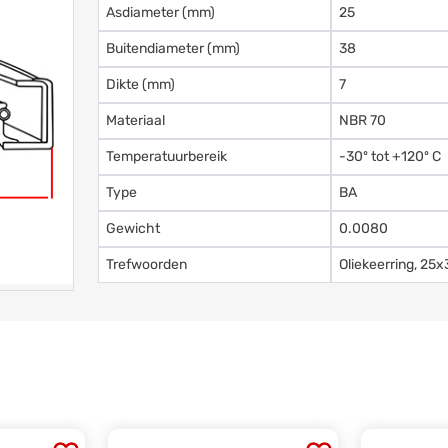
Asdiameter (mm)
25
Buitendiameter (mm)
38
Dikte (mm)
7
Materiaal
NBR 70
Temperatuurbereik
-30º tot +120º C
Type
BA
Gewicht
0.0080
Trefwoorden
Oliekeerring, 25