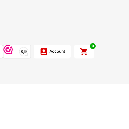
0
Account