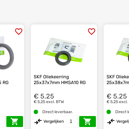
SKF Oliekeerring
SKF Olieke
5 RG
25x37x7mm HMSA10 RG
25x38x7m
€ 5.25
€ 5.25
€ 5,25
excl. BTW
€ 5,25
excl.
.
Direct leverbaar.
Direct 
Vergelijken
Vergel