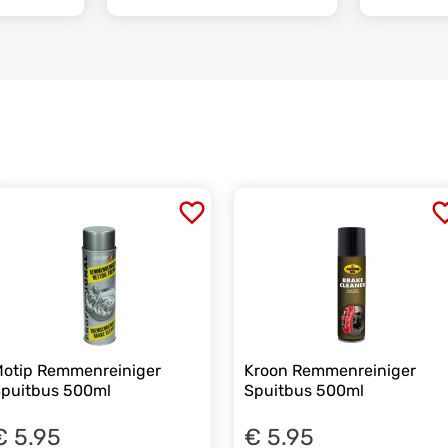
otip Remmenreiniger
Kroon Remmenreiniger
puitbus 500ml
Spuitbus 500ml
€ 5.95
€ 5.95