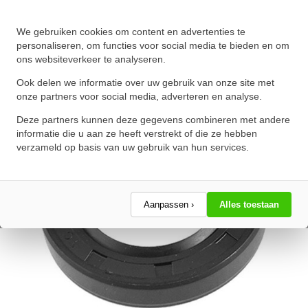
Oliekeerring 26x35x7mm BASL
We gebruiken cookies om content en advertenties te
NBR 70
personaliseren, om functies voor social media te bieden en om
ons websiteverkeer te analyseren.
★
★
★
★
★
★
★
★
★
★
Schrijf een review!
Ook delen we informatie over uw gebruik van onze site met
onze partners voor social media, adverteren en analyse.
Deze partners kunnen deze gegevens combineren met andere
informatie die u aan ze heeft verstrekt of die ze hebben
verzameld op basis van uw gebruik van hun services.
Aanpassen ›
Alles toestaan