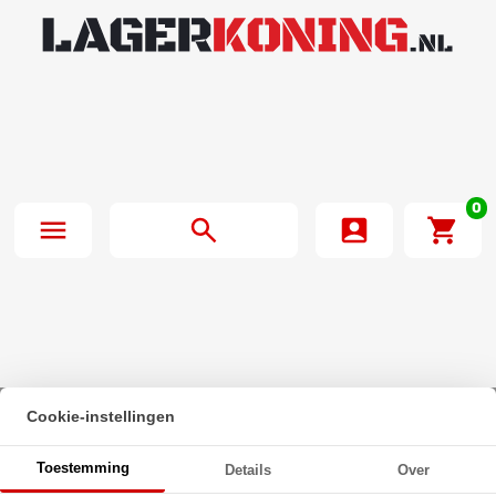
0
Cookie-instellingen
Beginpagina
·
Oliekeerring 26x35x7mm BASL NBR 70
Toestemming
Details
Over