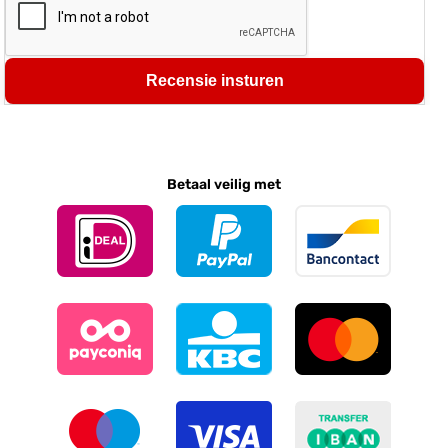
Recensie insturen
Betaal veilig met