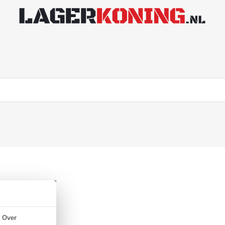
R 70
Over