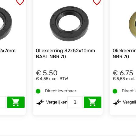
x52x7mm
Oliekeerring 32x52x10mm
Oliekeerr
BASL NBR 70
NBR 70
€ 5.50
€ 6.75
€ 4,55
excl. BTW
€ 5,58
excl
.
Direct leverbaar.
Direct 
Vergelijken
Vergel