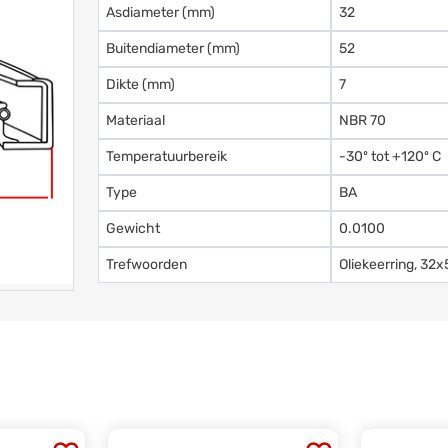
Asdiameter (mm)
32
Buitendiameter (mm)
52
Dikte (mm)
7
Materiaal
NBR 70
Temperatuurbereik
-30º tot +120º C
Type
BA
Gewicht
0.0100
Trefwoorden
Oliekeerring, 32