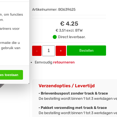
Artikelnummer:
BO639625
n, om functies
en.
€ 4.25
artners voor
€ 3,51
excl. BTW
Direct leverbaar.
rmatie die u
 gebruik van
Bestellen
-
+
Eenvoudig
retourneren
les toestaan
Verzendopties / Levertijd
· Brievenbuspost zonder track & trace
De bestelling wordt binnen 1 tot 3 werkdagen v
· Pakket verzending met track & trace
De bestelling wordt binnen 1 tot 3 werkdagen v