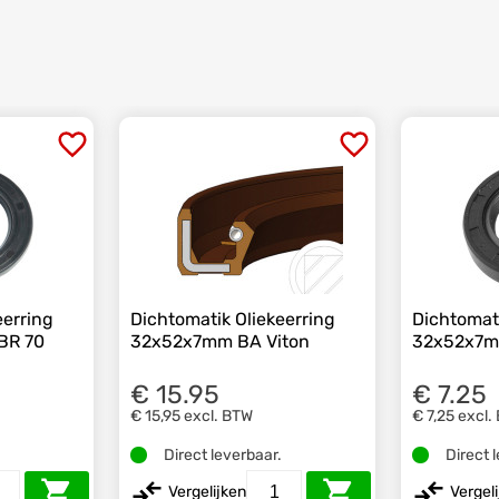
eerring
Dichtomatik Oliekeerring
Dichtomati
BR 70
32x52x7mm BA Viton
32x52x7m
€ 15.95
€ 7.25
€ 15,95
excl. BTW
€ 7,25
excl.
.
Direct leverbaar.
Direct 
Vergelijken
Vergel