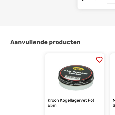
Aanvullende producten
Kroon Kogellagervet Pot
M
65ml
S