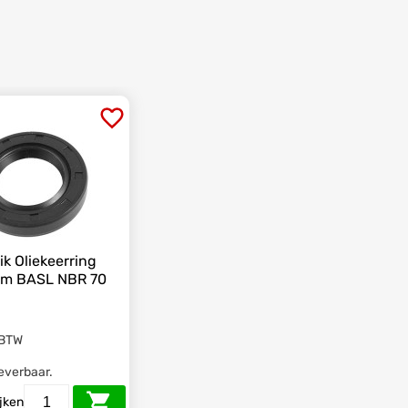
k Oliekeerring
m BASL NBR 70
 BTW
leverbaar.
ijken