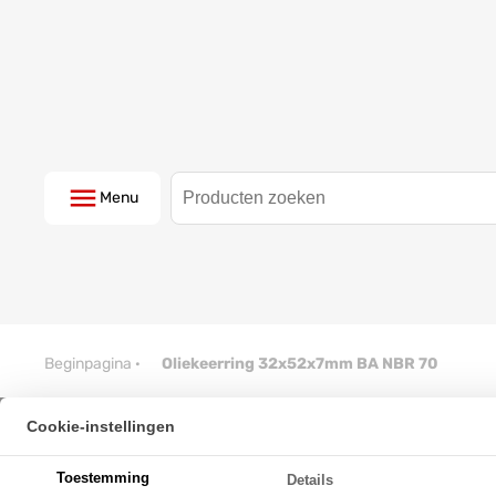
Menu
Beginpagina
·
Oliekeerring 32x52x7mm BA NBR 70
Cookie-instellingen
Oliekeerring 32x52x7mm BA NB
Toestemming
Details