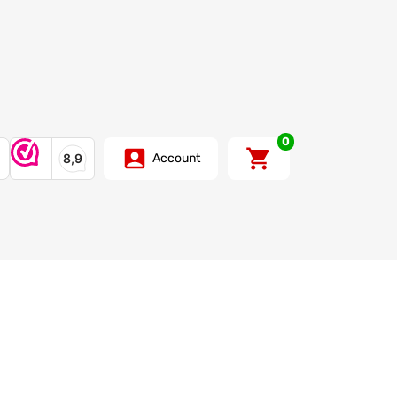
0
Account