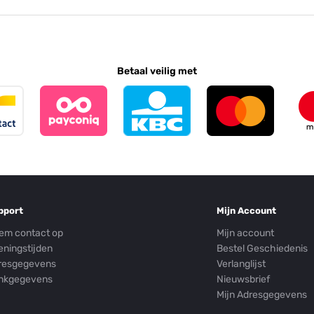
Betaal veilig met
pport
Mijn Account
em contact op
Mijn account
eningstijden
Bestel Geschiedenis
resgegevens
Verlanglijst
nkgegevens
Nieuwsbrief
Mijn Adresgegevens