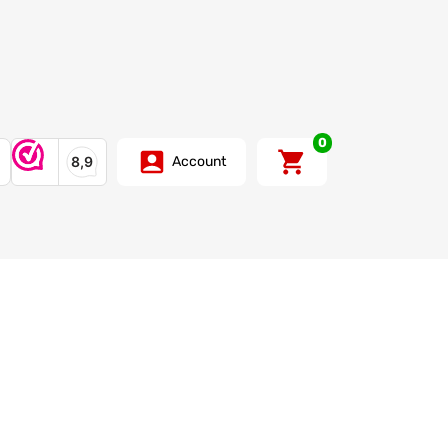
0
Account