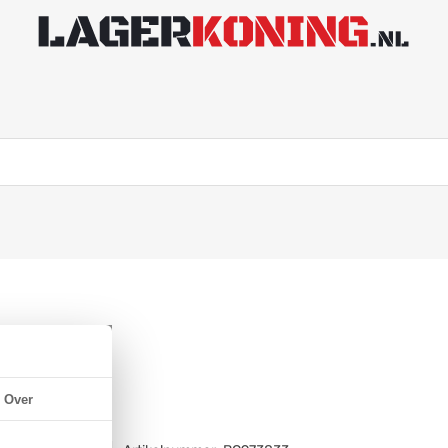
 NBR 70
Over