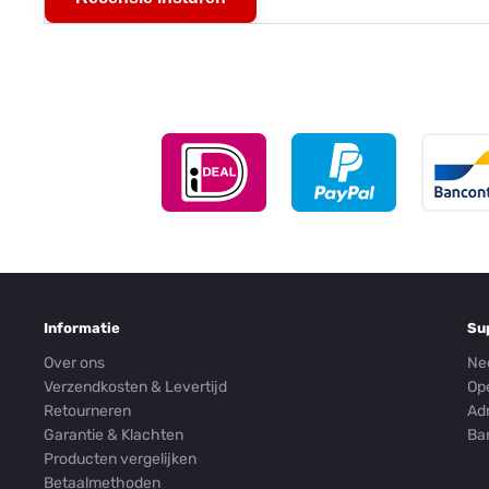
Informatie
Su
Over ons
Ne
Verzendkosten & Levertijd
Op
Retourneren
Ad
Garantie & Klachten
Ba
Producten vergelijken
Betaalmethoden