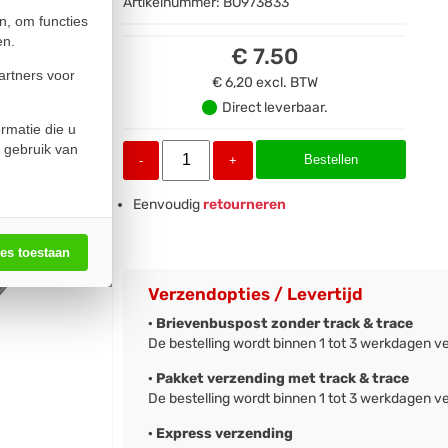
Artikelnummer:
BO973833
n, om functies
en.
€ 7.50
artners voor
€ 6,20
excl. BTW
Direct leverbaar.
rmatie die u
 gebruik van
Bestellen
-
+
Eenvoudig
retourneren
les toestaan
Verzendopties / Levertijd
· Brievenbuspost zonder track & trace
De bestelling wordt binnen 1 tot 3 werkdagen v
· Pakket verzending met track & trace
De bestelling wordt binnen 1 tot 3 werkdagen v
· Express verzending