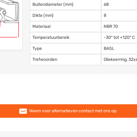
Buitendiameter (mm)
68
Dikte (mm)
8
Materiaal
NBR 70
Temperatuurbereik
-30º tot +120º C
Type
BASL
Trefwoorden
Oliekeerring, 3
Neem voor alternatieven contact met ons op.