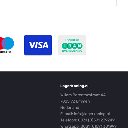
LagerKoning.nl
Willem Barentszstraat 4A
7825 VZ Emmen
Nederland
E-mail:
info@lagerkoning.nl
Telefoon: 0031 (0)591 239249
Whatsapp:
0031 (0)591 301999