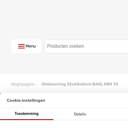
Menu
Beginpagina
·
Oliekeerring 32x68x8mm BASL NBR 70
Cookie-instellingen
Oliekeerring 32x68x8mm BASL
Toestemming
Details
★
★
★
★
★
★
★
★
★
★
Schrijf een review!