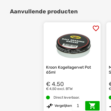
Aanvullende producten
Kroon Kogellagervet Pot
M
65ml
S
€ 4.50
€ 4,50
excl. BTW
€
Direct leverbaar.
Vergelijken