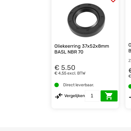
O
Oliekeerring 37x52x8mm
B
BASL NBR 70
Z
€ 5.50
€ 4,55
excl. BTW
€
Direct leverbaar.
Vergelijken