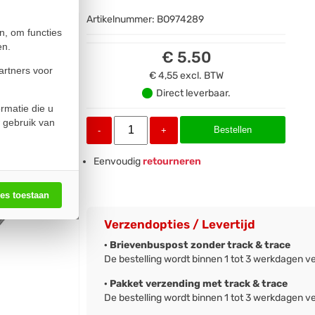
Artikelnummer:
BO974289
n, om functies
en.
€ 5.50
artners voor
€ 4,55
excl. BTW
Direct leverbaar.
rmatie die u
 gebruik van
Bestellen
-
+
Eenvoudig
retourneren
les toestaan
Verzendopties / Levertijd
· Brievenbuspost zonder track & trace
De bestelling wordt binnen 1 tot 3 werkdagen v
· Pakket verzending met track & trace
De bestelling wordt binnen 1 tot 3 werkdagen v