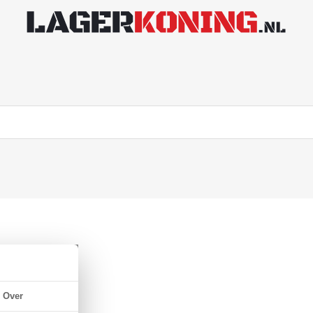
 NBR 70
Over