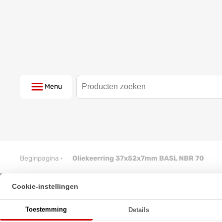
Menu
Beginpagina
·
Oliekeerring 37x52x7mm BASL NBR 70
Cookie-instellingen
Oliekeerring 37x52x7mm BASL
Toestemming
Details