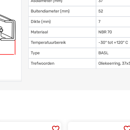
Asdiameter (mm)
37
Buitendiameter (mm)
52
Dikte (mm)
7
Materiaal
NBR 70
Temperatuurbereik
-30º tot +120º C
Type
BASL
Trefwoorden
Oliekeerring, 3