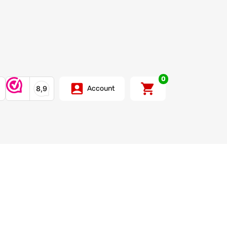
0
Account