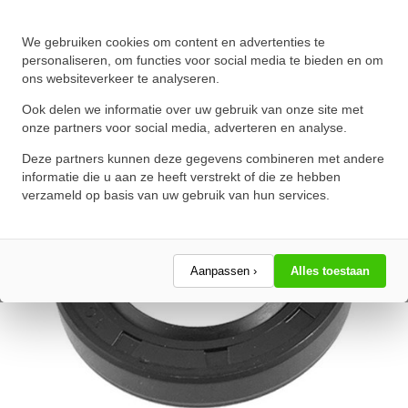
Oliekeerring 38x55x12mm BASL
We gebruiken cookies om content en advertenties te
NBR 70
personaliseren, om functies voor social media te bieden en om
ons websiteverkeer te analyseren.
★
★
★
★
★
★
★
★
★
★
Schrijf een review!
Ook delen we informatie over uw gebruik van onze site met
onze partners voor social media, adverteren en analyse.
Deze partners kunnen deze gegevens combineren met andere
informatie die u aan ze heeft verstrekt of die ze hebben
verzameld op basis van uw gebruik van hun services.
Aanpassen ›
Alles toestaan