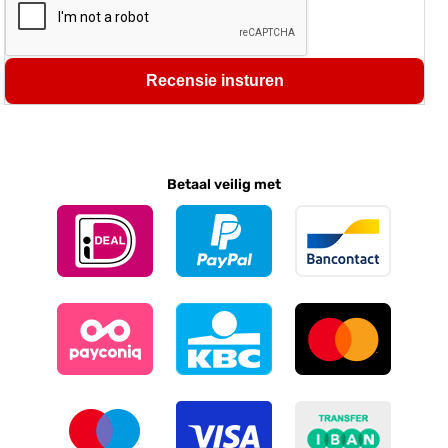
Recensie insturen
Betaal veilig met