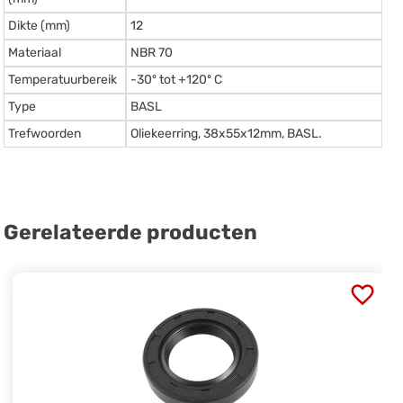
Dikte (mm)
12
Materiaal
NBR 70
Temperatuurbereik
-30º tot +120º C
Type
BASL
Trefwoorden
Oliekeerring, 38x55x12mm, BASL.
Gerelateerde producten