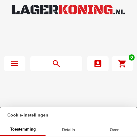
0
Cookie-instellingen
Beginpagina
·
Oliekeerring 38x55x12mm BASL NBR 70
Toestemming
Details
Over