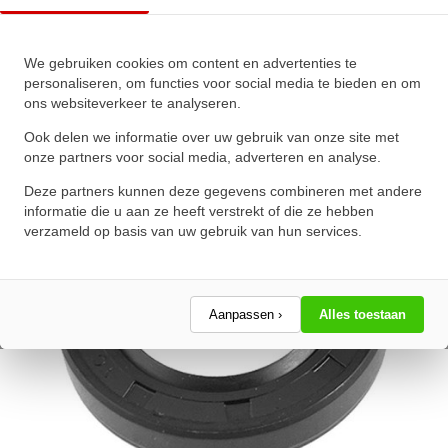
Oliekeerring 40x52x7mm BASL
We gebruiken cookies om content en advertenties te
NBR 70
personaliseren, om functies voor social media te bieden en om
ons websiteverkeer te analyseren.
★
★
★
★
★
★
★
★
★
★
Schrijf een review!
Ook delen we informatie over uw gebruik van onze site met
onze partners voor social media, adverteren en analyse.
Deze partners kunnen deze gegevens combineren met andere
informatie die u aan ze heeft verstrekt of die ze hebben
verzameld op basis van uw gebruik van hun services.
Aanpassen ›
Alles toestaan