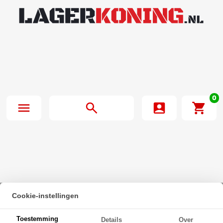
0
Cookie-instellingen
Beginpagina
·
Oliekeerring 40x52x7mm BASL NBR 70
Toestemming
Details
Over