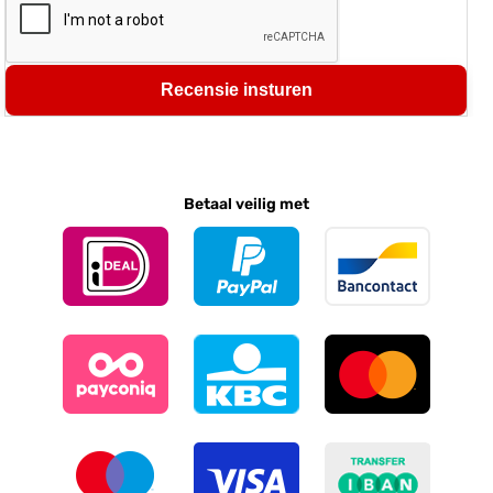
Recensie insturen
Betaal veilig met