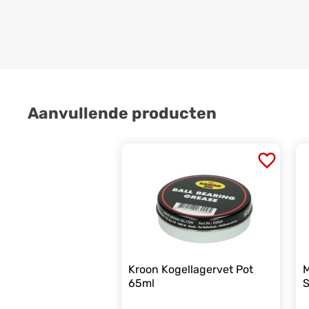
Aanvullende producten
Kroon Kogellagervet Pot
M
65ml
S