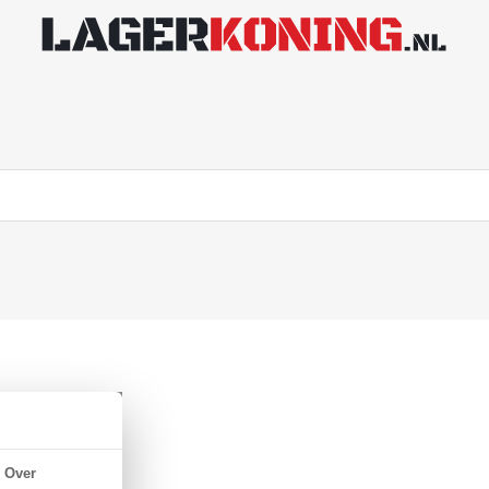
 NBR 70
Over