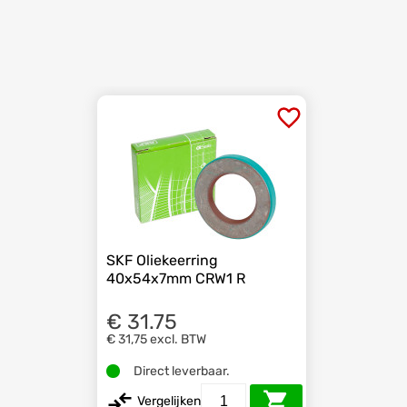
SKF Oliekeerring
40x54x7mm CRW1 R
€ 31.75
€ 31,75
excl. BTW
Direct leverbaar.
Vergelijken