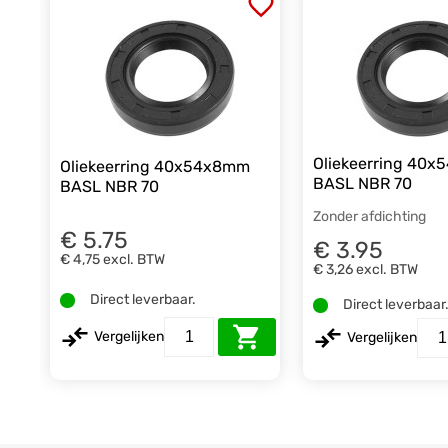
Oliekeerring 40
Oliekeerring 40x54x8mm
BASL NBR 70
BASL NBR 70
Zonder afdichting
€ 5.75
€ 3.95
€ 4,75
excl. BTW
€ 3,26
excl. BTW
Direct leverbaar.
Direct leverbaar
Vergelijken
Vergelijken