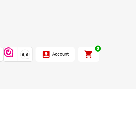
0
Account