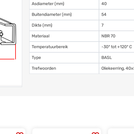
Asdiameter (mm)
40
Buitendiameter (mm)
54
Dikte (mm)
7
Materiaal
NBR 70
Temperatuurbereik
-30º tot +120º C
Type
BASL
Trefwoorden
Oliekeerring, 4