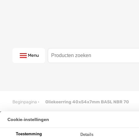
Menu
Beginpagina
·
Oliekeerring 40x54x7mm BASL NBR 70
Cookie-instellingen
Oliekeerring 40x54x7mm BASL
Toestemming
Details