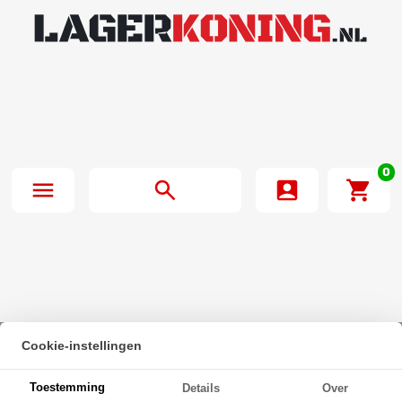
0
Cookie-instellingen
Beginpagina
·
Dichtomatik Oliekeerring 40x58x10mm B2 NBR 70
Toestemming
Details
Over