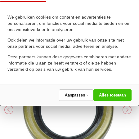
Dichtomatik Oliekeerring
We gebruiken cookies om content en advertenties te
personaliseren, om functies voor social media te bieden en om
40x58x10mm B2 NBR 70
ons websiteverkeer te analyseren.
★
★
★
★
★
★
★
★
★
★
Ook delen we informatie over uw gebruik van onze site met
Schrijf een review!
onze partners voor social media, adverteren en analyse.
Deze partners kunnen deze gegevens combineren met andere
informatie die u aan ze heeft verstrekt of die ze hebben
verzameld op basis van uw gebruik van hun services.
Aanpassen ›
Alles toestaan