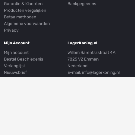
Garantie & Klachten
Bankgegevens
Producten vergelijken
Betaalmethoden
Algemene voorwaarden
Privacy
Mijn Account
LagerKoning.nl
Mijn account
Willem Barentszstraat 4A
Bestel Geschiedenis
7825 VZ Emmen
Verlanglijst
Nederland
Nieuwsbrief
E-mail:
info@lagerkoning.nl
Mijn Adresgegevens
Telefoon: 0031 (0)591 239249
Whatsapp:
0031 (0)591 301999
Volg ons
© LagerKoning.nl
Privacy
Algemene Voorwaarden