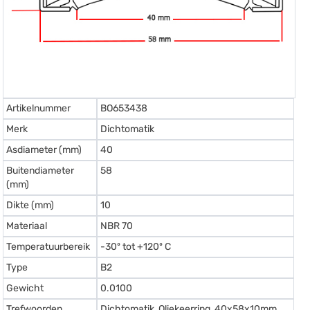
Artikelnummer
BO653438
Merk
Dichtomatik
Asdiameter (mm)
40
Buitendiameter
58
(mm)
Dikte (mm)
10
Materiaal
NBR 70
Temperatuurbereik
-30º tot +120º C
Type
B2
Gewicht
0.0100
Trefwoorden
Dichtomatik, Oliekeerring, 40x58x10mm,