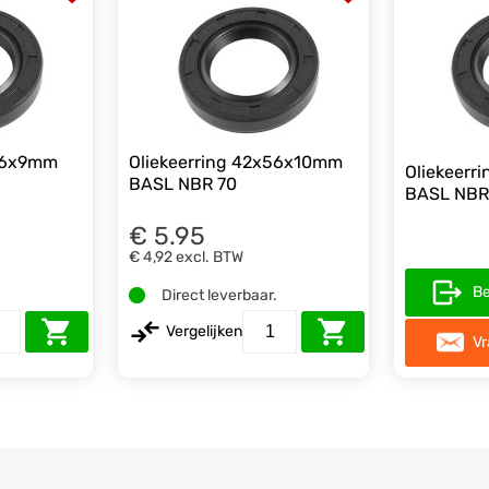
x56x9mm
Oliekeerring 42x56x10mm
Oliekeer
BASL NBR 70
BASL NBR
€ 5.95
€ 4,92
excl. BTW
Be
.
Direct leverbaar.
Vergelijken
Vr