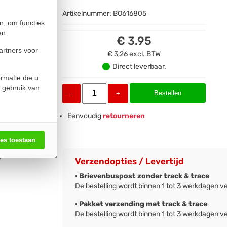
Artikelnummer:
BO616805
n, om functies
en.
€ 3.95
artners voor
€ 3,26
excl. BTW
Direct leverbaar.
rmatie die u
 gebruik van
Bestellen
-
+
Eenvoudig
retourneren
les toestaan
Verzendopties / Levertijd
· Brievenbuspost zonder track & trace
De bestelling wordt binnen 1 tot 3 werkdagen v
· Pakket verzending met track & trace
De bestelling wordt binnen 1 tot 3 werkdagen v