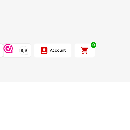
0
Account