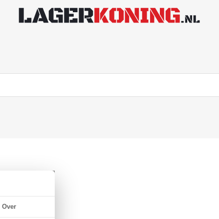
L NBR 70
Over