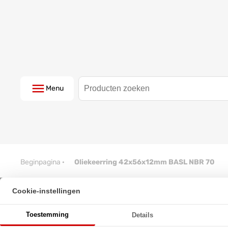
Menu
Beginpagina
·
Oliekeerring 42x56x12mm BASL NBR 70
Cookie-instellingen
Oliekeerring 42x56x12mm BAS
Toestemming
Details