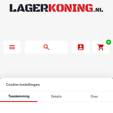
0
Cookie-instellingen
Beginpagina
·
Optibelt V-Snaar 3V300
Toestemming
Details
Over
Optibelt V-Snaar 3V300