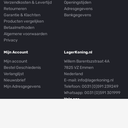
Verzendkosten & Levertijd
Openingstijden
Retourneren
Adresgegevens
Garantie & Klachten
Bankgegevens
Producten vergelijken
Betaalmethoden
Algemene voorwaarden
Privacy
Mijn Account
LagerKoning.nl
Mijn account
Willem Barentszstraat 4A
Bestel Geschiedenis
7825 VZ Emmen
Verlanglijst
Nederland
Nieuwsbrief
E-mail:
info@lagerkoning.nl
Mijn Adresgegevens
Telefoon: 0031 (0)591 239249
Whatsapp:
0031 (0)591 301999
Volg ons