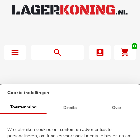
0
Cookie-instellingen
Beginpagina
·
Passchijf DIN 988 14x20x1mm RVS A2
Toestemming
Details
Over
Passchijf DIN 988 14x20x1mm
We gebruiken cookies om content en advertenties te
RVS A2
personaliseren, om functies voor social media te bieden en om