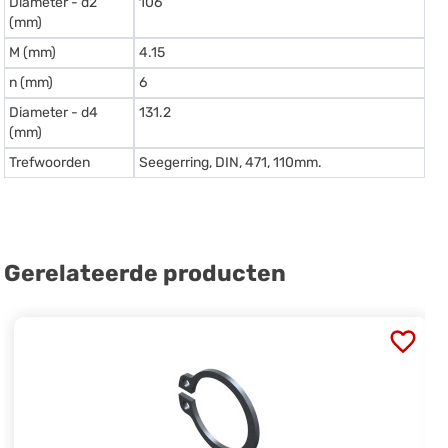
Diameter - d2
106
(mm)
M (mm)
4.15
n (mm)
6
Diameter - d4
131.2
(mm)
Trefwoorden
Seegerring, DIN, 471, 110mm.
Gerelateerde producten