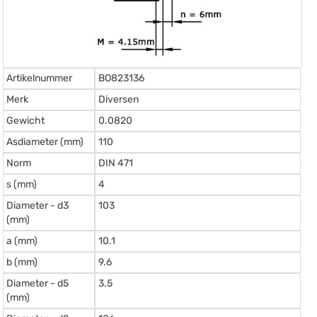
Artikelnummer
BO823136
Merk
Diversen
Gewicht
0.0820
Asdiameter (mm)
110
Norm
DIN 471
s (mm)
4
Diameter - d3
103
(mm)
a (mm)
10.1
b (mm)
9.6
Diameter - d5
3.5
(mm)