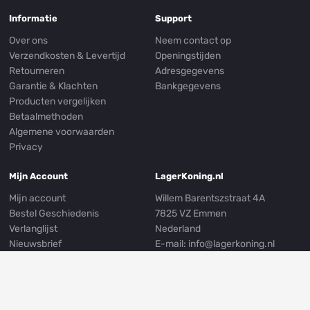
Informatie
Support
Over ons
Neem contact op
Verzendkosten & Levertijd
Openingstijden
Retourneren
Adresgegevens
Garantie & Klachten
Bankgegevens
Producten vergelijken
Betaalmethoden
Algemene voorwaarden
Privacy
Mijn Account
LagerKoning.nl
Mijn account
Willem Barentszstraat 4A
Bestel Geschiedenis
7825 VZ Emmen
Verlanglijst
Nederland
Nieuwsbrief
E-mail:
info@lagerkoning.nl
Mijn Adresgegevens
Telefoon: 0031 (0)591 239249
Whatsapp:
0031 (0)591 301999
Volg ons