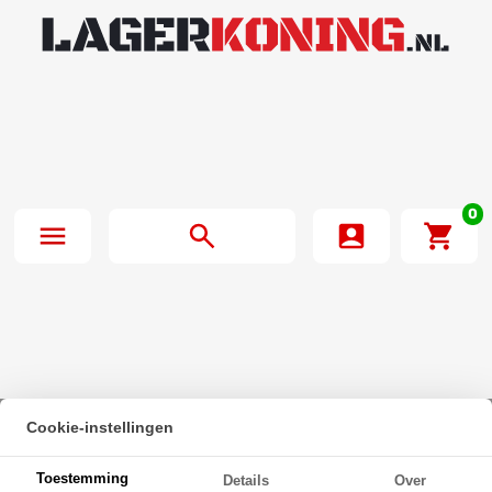
0
Cookie-instellingen
Beginpagina
·
Seegerring DIN 471 110mm Verenstaal
Toestemming
Details
Over