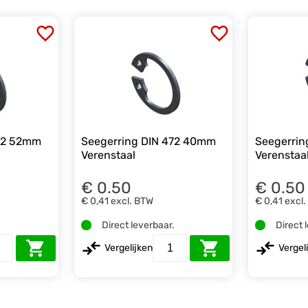
472 52mm
Seegerring DIN 472 40mm
Seegerri
Verenstaal
Verenstaa
€ 0.50
€ 0.50
€ 0,41
excl. BTW
€ 0,41
excl
.
Direct leverbaar.
Direct 
Vergelijken
Vergel