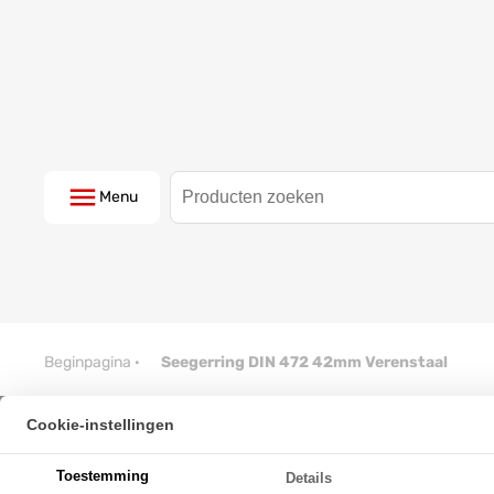
Menu
Beginpagina
·
Seegerring DIN 472 42mm Verenstaal
Cookie-instellingen
Seegerring DIN 472 42mm Vere
Toestemming
Details