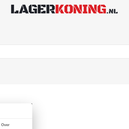
nstaal
Over