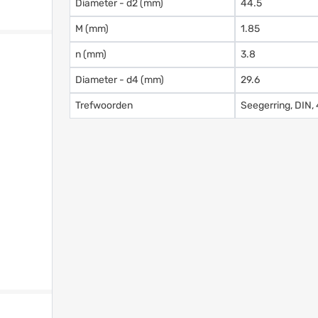
Diameter - d2 (mm)
44.5
M (mm)
1.85
n (mm)
3.8
Diameter - d4 (mm)
29.6
Trefwoorden
Seegerring, DIN,