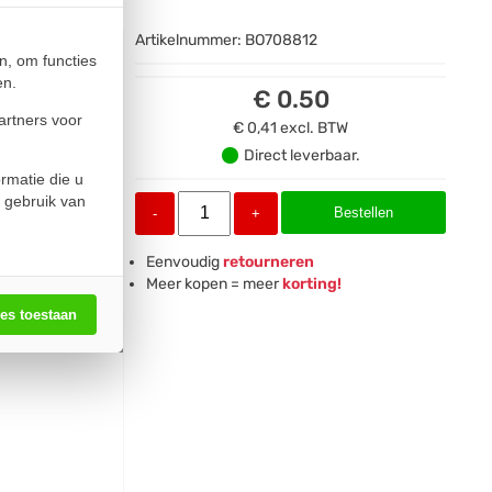
Artikelnummer:
BO708812
n, om functies
en.
€ 0.50
artners voor
€ 0,41
excl. BTW
Direct leverbaar.
rmatie die u
 gebruik van
Bestellen
-
+
Eenvoudig
retourneren
Meer kopen = meer
korting!
les toestaan