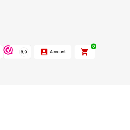
0
Account