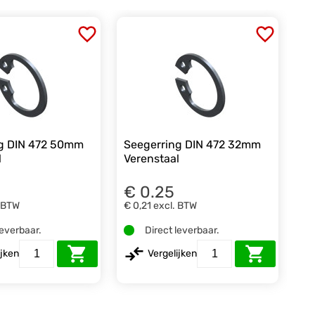
ng DIN 472 50mm
Seegerring DIN 472 32mm
l
Verenstaal
€ 0.25
. BTW
€ 0,21
excl. BTW
leverbaar.
Direct leverbaar.
ijken
Vergelijken