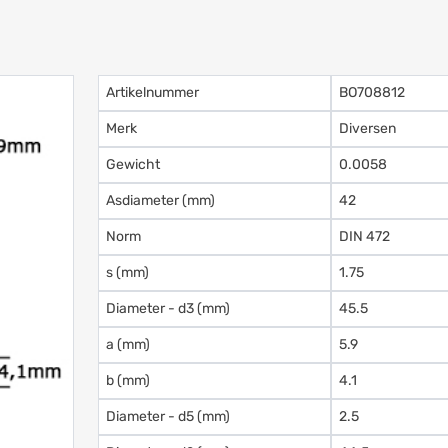
Artikelnummer
BO708812
Merk
Diversen
Gewicht
0.0058
Asdiameter (mm)
42
Norm
DIN 472
s (mm)
1.75
Diameter - d3 (mm)
45.5
a (mm)
5.9
b (mm)
4.1
Diameter - d5 (mm)
2.5