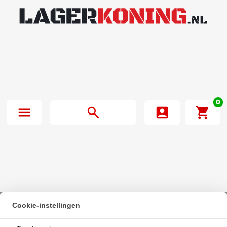
0
Cookie-instellingen
Beginpagina
·
SKF Cilinderlager Eenrijig NU2307 ECP (35x80x31mm)