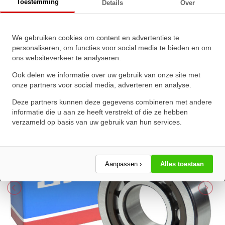
Toestemming
Details
Over
SKF Cilinderlager Eenrijig
We gebruiken cookies om content en advertenties te
personaliseren, om functies voor social media te bieden en om
NU2307 ECP (35x80x31mm)
ons websiteverkeer te analyseren.
★
★
★
★
★
★
★
★
★
★
Ook delen we informatie over uw gebruik van onze site met
Schrijf een review!
onze partners voor social media, adverteren en analyse.
Deze partners kunnen deze gegevens combineren met andere
informatie die u aan ze heeft verstrekt of die ze hebben
verzameld op basis van uw gebruik van hun services.
Aanpassen ›
Alles toestaan