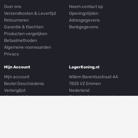
Over ons
Neem contact op
Verzendkosten & Levertijd
Openingstijden
Retourneren
Adresgegevens
Garantie & Klachten
Bankgegevens
Producten vergelijken
Betaalmethoden
Algemene voorwaarden
Privacy
Mijn Account
LagerKoning.nl
Mijn account
Willem Barentszstraat 4A
Bestel Geschiedenis
7825 VZ Emmen
Verlanglijst
Nederland
Nieuwsbrief
E-mail:
info@lagerkoning.nl
Mijn Adresgegevens
Telefoon: 0031 (0)591 239249
Whatsapp:
0031 (0)591 301999
Volg ons