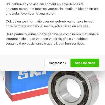
We gebruiken cookies om content en advertenties te
SKF Hoekcontactlager Tweerijig
personaliseren, om functies voor social media te bieden en om
ons websiteverkeer te analyseren.
3212 A TN9 (60x110x36.5mm)
Ook delen we informatie over uw gebruik van onze site met
★
★
★
★
★
★
★
★
★
★
onze partners voor social media, adverteren en analyse.
Schrijf een review!
Deze partners kunnen deze gegevens combineren met andere
informatie die u aan ze heeft verstrekt of die ze hebben
verzameld op basis van uw gebruik van hun services.
Aanpassen ›
Alles toestaan