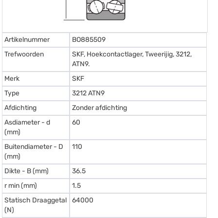
Artikelnummer
BO885509
Trefwoorden
SKF, Hoekcontactlager, Tweerijig, 3212,
ATN9.
Merk
SKF
Type
3212 ATN9
Afdichting
Zonder afdichting
Asdiameter - d
60
(mm)
Buitendiameter - D
110
(mm)
Dikte - B (mm)
36.5
r min (mm)
1.5
Statisch Draaggetal
64000
(N)