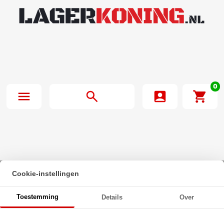
0
Cookie-instellingen
Beginpagina
·
SKF Hoekcontactlager Tweerijig 3212 A TN9
Toestemming
Details
Over
(60x110x36.5mm)