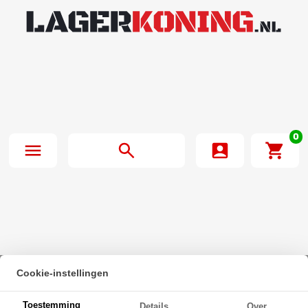
0
Cookie-instellingen
Beginpagina
·
SKF Kogellager 61806/6806 2RZ (30x42x7mm)
Toestemming
Details
Over