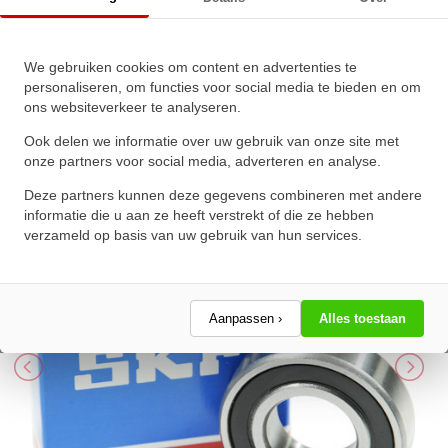
SKF Kogellager 61806/6806 2RZ
We gebruiken cookies om content en advertenties te
personaliseren, om functies voor social media te bieden en om
(30x42x7mm)
ons websiteverkeer te analyseren.
★
★
★
★
★
★
★
★
★
★
Ook delen we informatie over uw gebruik van onze site met
Schrijf een review!
onze partners voor social media, adverteren en analyse.
Deze partners kunnen deze gegevens combineren met andere
informatie die u aan ze heeft verstrekt of die ze hebben
verzameld op basis van uw gebruik van hun services.
Aanpassen ›
Alles toestaan