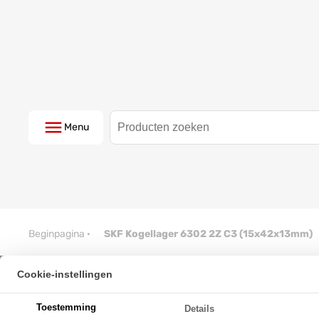
Menu
Beginpagina
·
SKF Kogellager 6302 2Z C3 (15x42x13mm)
Cookie-instellingen
SKF Kogellager 6302 2Z C3 (1
Toestemming
Details