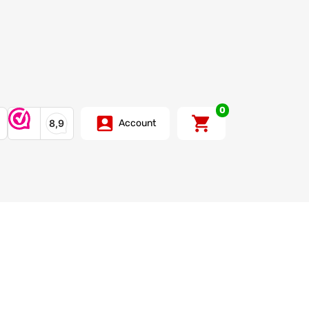
0
Account