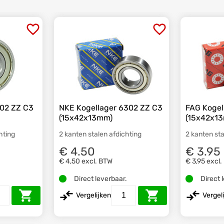
302 ZZ C3
NKE Kogellager 6302 ZZ C3
FAG Kogel
(15x42x13mm)
(15x42x1
hting
2 kanten stalen afdichting
2 kanten sta
€ 4.50
€ 3.95
€ 4,50
excl. BTW
€ 3,95
excl.
.
Direct leverbaar.
Direct 
Vergelijken
Vergel