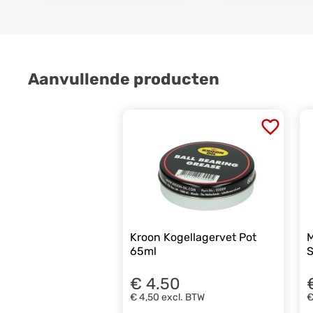
Aanvullende producten
Kroon Kogellagervet Pot
M
65ml
S
€ 4.50
€ 4,50
excl. BTW
€