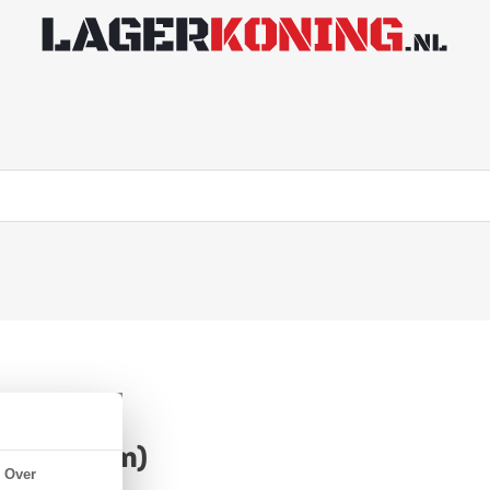
5x42x13mm)
Over