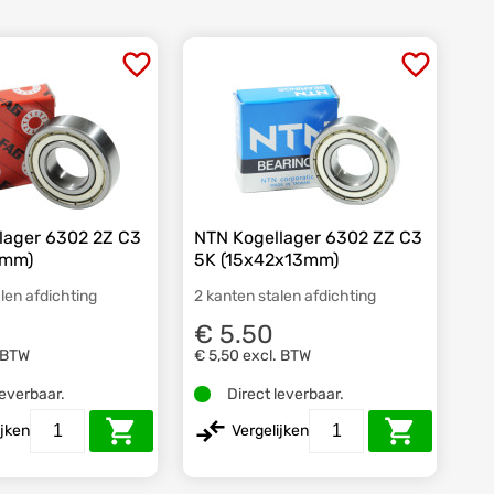
lager 6302 2Z C3
NTN Kogellager 6302 ZZ C3
3mm)
5K (15x42x13mm)
len afdichting
2 kanten stalen afdichting
€ 5.50
 BTW
€ 5,50
excl. BTW
leverbaar.
Direct leverbaar.
ijken
Vergelijken