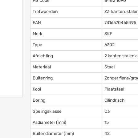
HS Code
8482 1090
Trefwoorden
ZZ, kanten, stale
EAN
7316570465495
Merk
SKF
Type
6302
Afdichting
2 kanten stalen a
Materiaal
Staal
Buitenring
Zonder flens/gro
Kooi
Plaatstaal
Boring
Cilindrisch
Spelingsklasse
C3
Asdiameter (mm)
15
Buitendiameter (mm)
42