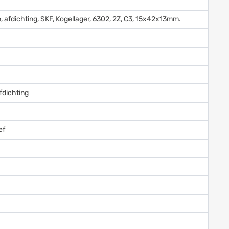
n, afdichting, SKF, Kogellager, 6302, 2Z, C3, 15x42x13mm.
fdichting
ef