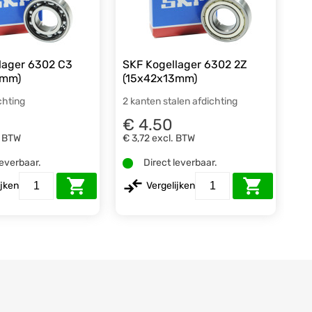
lager 6302 C3
SKF Kogellager 6302 2Z
3mm)
(15x42x13mm)
chting
2 kanten stalen afdichting
€ 4.50
. BTW
€ 3,72
excl. BTW
leverbaar.
Direct leverbaar.
ijken
Vergelijken