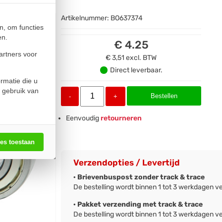
Artikelnummer:
BO637374
n, om functies
en.
€ 4.25
artners voor
€ 3,51
excl. BTW
Direct leverbaar.
rmatie die u
 gebruik van
Bestellen
-
+
Eenvoudig
retourneren
les toestaan
Verzendopties / Levertijd
· Brievenbuspost zonder track & trace
De bestelling wordt binnen 1 tot 3 werkdagen v
· Pakket verzending met track & trace
De bestelling wordt binnen 1 tot 3 werkdagen v