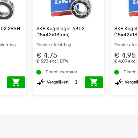
302 2RSH
SKF Kogellager 6302
SKF Kogel
(15x42x13mm)
(15x42x1
fdichting
Zonder afdichting
Zonder afdi
€ 4.75
€ 4.95
€ 3,93
excl. BTW
€ 4,09
excl
.
Direct leverbaar.
Direct 
Vergelijken
Vergel