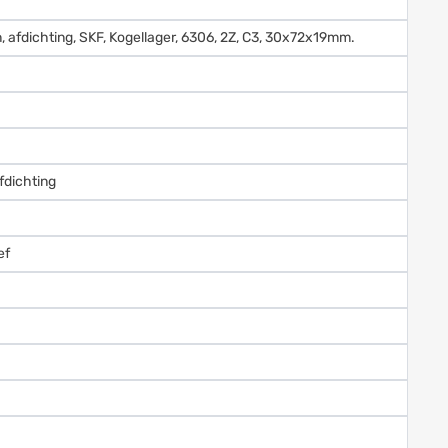
n, afdichting, SKF, Kogellager, 6306, 2Z, C3, 30x72x19mm.
fdichting
ef