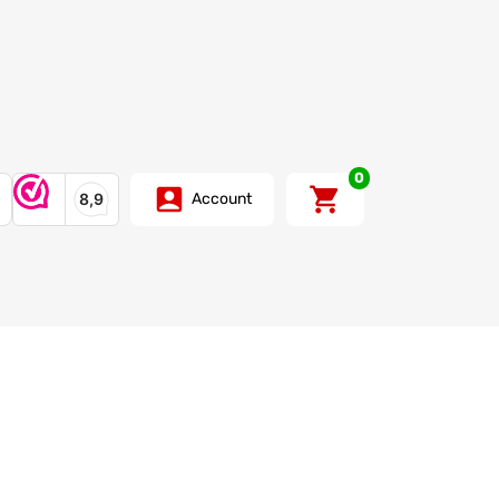
0
Account