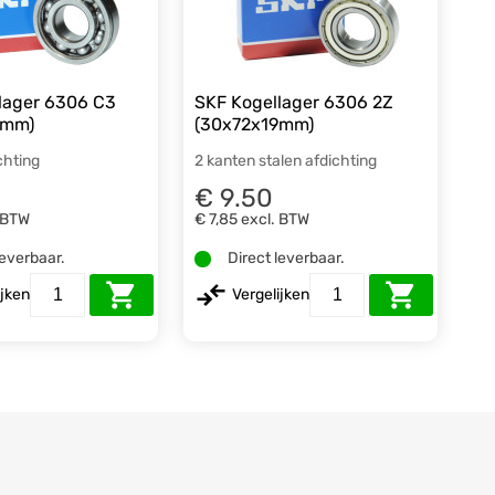
lager 6306 C3
SKF Kogellager 6306 2Z
9mm)
(30x72x19mm)
chting
2 kanten stalen afdichting
€ 9.50
 BTW
€ 7,85
excl. BTW
leverbaar.
Direct leverbaar.
ijken
Vergelijken