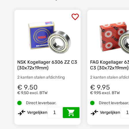
NSK Kogellager 6306 ZZ C3
FAG Kogellager 6
(30x72x19mm)
C3 (30x72x19mm)
2 kanten stalen afdichting
2 kanten stalen afdic
€ 9.50
€ 9.95
€ 9,50
excl. BTW
€ 9,95
excl. BTW
Direct leverbaar.
Direct leverbaar
Vergelijken
Vergelijken