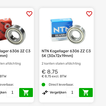
lager 6306 2Z C3
NTN Kogellager 6306 ZZ C3
9mm)
5K (30x72x19mm)
len afdichting
2 kanten stalen afdichting
€ 8.75
 BTW
€ 8,75
excl. BTW
leverbaar.
Direct leverbaar.
ijken
Vergelijken