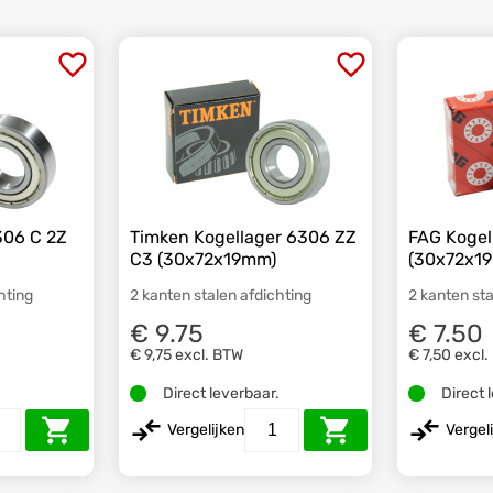
306 C 2Z
Timken Kogellager 6306 ZZ
FAG Kogel
C3 (30x72x19mm)
(30x72x1
hting
2 kanten stalen afdichting
2 kanten sta
€ 9.75
€ 7.50
€ 9,75
excl. BTW
€ 7,50
excl.
.
Direct leverbaar.
Direct 
Vergelijken
Vergel