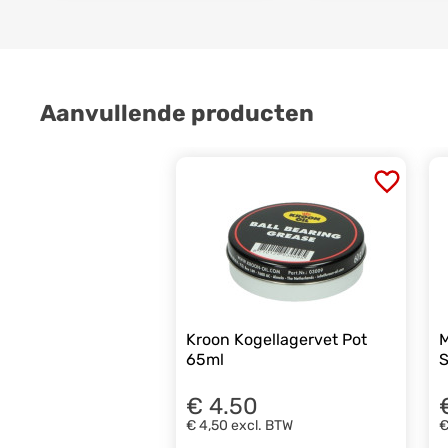
Aanvullende producten
Kroon Kogellagervet Pot
M
65ml
S
€ 4.50
€ 4,50
excl. BTW
€