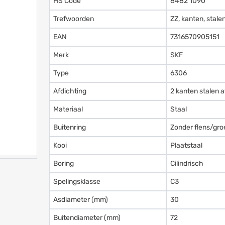
HS Code
8482 1090
Trefwoorden
ZZ, kanten, stale
EAN
7316570905151
Merk
SKF
Type
6306
Afdichting
2 kanten stalen a
Materiaal
Staal
Buitenring
Zonder flens/gro
Kooi
Plaatstaal
Boring
Cilindrisch
Spelingsklasse
C3
Asdiameter (mm)
30
Buitendiameter (mm)
72