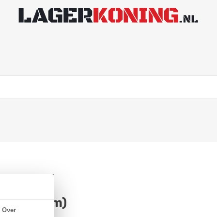
0x72x19mm)
Over