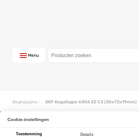
Menu
Beginpagina
·
SKF Kogellager 6306 2Z C3 (30x72x19mm)
Cookie-instellingen
SKF Kogellager 6306 2Z C3 (3
Toestemming
Details