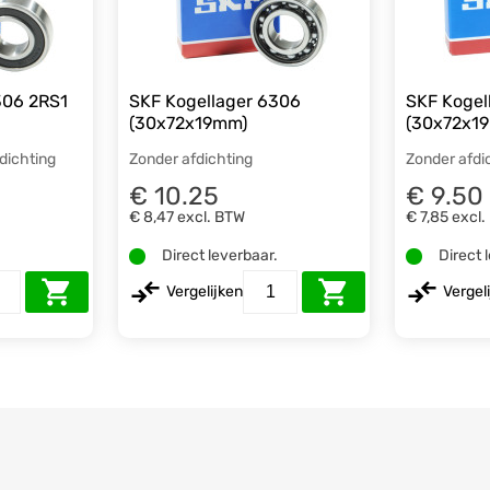
306 2RS1
SKF Kogellager 6306
SKF Kogel
(30x72x19mm)
(30x72x1
fdichting
Zonder afdichting
Zonder afdi
€ 10.25
€ 9.50
€ 8,47
excl. BTW
€ 7,85
excl.
.
Direct leverbaar.
Direct 
Vergelijken
Vergel