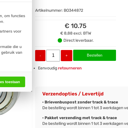
Artikelnummer:
BO344872
n, om functies
en.
€ 10.75
artners voor
€ 8,88
excl. BTW
Direct leverbaar.
rmatie die u
 gebruik van
Bestellen
-
+
Eenvoudig
retourneren
les toestaan
Verzendopties / Levertijd
· Brievenbuspost zonder track & trace
De bestelling wordt binnen 1 tot 3 werkdagen v
· Pakket verzending met track & trace
De bestelling wordt binnen 1 tot 3 werkdagen v