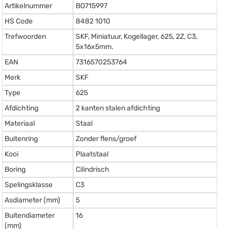
Artikelnummer
BO715997
HS Code
8482 1010
Trefwoorden
SKF, Miniatuur, Kogellager, 625, 2Z, C3,
5x16x5mm.
EAN
7316570253764
Merk
SKF
Type
625
Afdichting
2 kanten stalen afdichting
Materiaal
Staal
Buitenring
Zonder flens/groef
Kooi
Plaatstaal
Boring
Cilindrisch
Spelingsklasse
C3
Asdiameter (mm)
5
Buitendiameter
16
(mm)