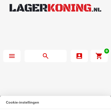
0
Cookie-instellingen
Beginpagina
·
SKF Miniatuur Kogellager 625 2Z C3 (5x16x5mm)