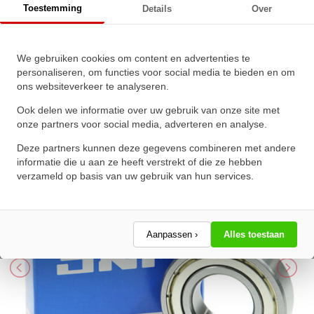
Toestemming
Details
Over
SKF Miniatuur Kogellager 625 2Z
We gebruiken cookies om content en advertenties te
personaliseren, om functies voor social media te bieden en om
C3 (5x16x5mm)
ons websiteverkeer te analyseren.
★
★
★
★
★
★
★
★
★
★
Ook delen we informatie over uw gebruik van onze site met
Schrijf een review!
onze partners voor social media, adverteren en analyse.
Deze partners kunnen deze gegevens combineren met andere
informatie die u aan ze heeft verstrekt of die ze hebben
verzameld op basis van uw gebruik van hun services.
Aanpassen ›
Alles toestaan