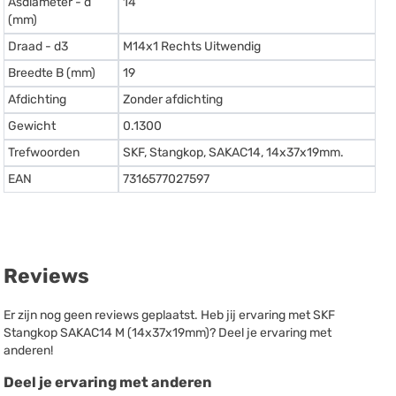
Asdiameter - d
14
(mm)
Draad - d3
M14x1 Rechts Uitwendig
Breedte B (mm)
19
Afdichting
Zonder afdichting
Gewicht
0.1300
Trefwoorden
SKF, Stangkop, SAKAC14, 14x37x19mm.
EAN
7316577027597
Reviews
Er zijn nog geen reviews geplaatst. Heb jij ervaring met SKF
Stangkop SAKAC14 M (14x37x19mm)? Deel je ervaring met
anderen!
Deel je ervaring met anderen