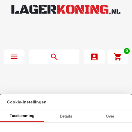
0
Cookie-instellingen
Beginpagina
·
SKF Stangkop SAKAC14 M (14x37x19mm)
Toestemming
Details
Over
SKF Stangkop SAKAC14 M