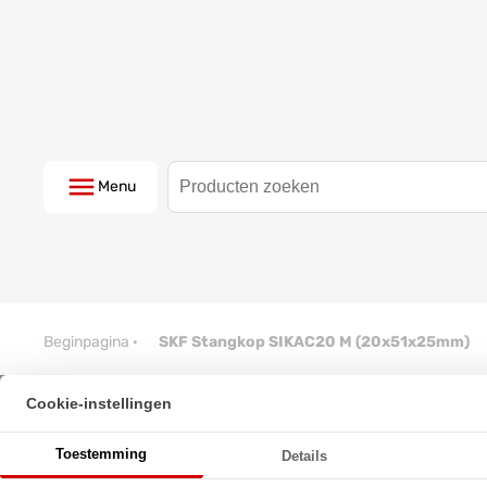
Menu
Beginpagina
·
SKF Stangkop SIKAC20 M (20x51x25mm)
Cookie-instellingen
SKF Stangkop SIKAC20 M (20
Toestemming
Details
★
★
★
★
★
★
★
★
★
★
Schrijf een review!