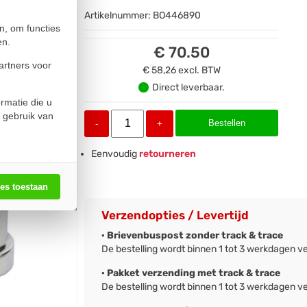
Artikelnummer:
BO446890
n, om functies
en.
€ 70.50
artners voor
€ 58,26
excl. BTW
Direct leverbaar.
rmatie die u
 gebruik van
Bestellen
-
+
Eenvoudig
retourneren
les toestaan
Verzendopties / Levertijd
· Brievenbuspost zonder track & trace
De bestelling wordt binnen 1 tot 3 werkdagen v
· Pakket verzending met track & trace
De bestelling wordt binnen 1 tot 3 werkdagen v