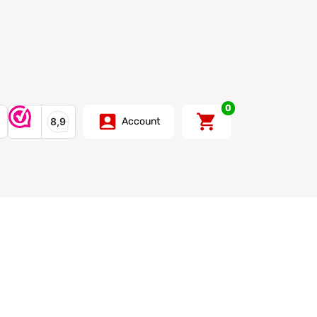
0
Account