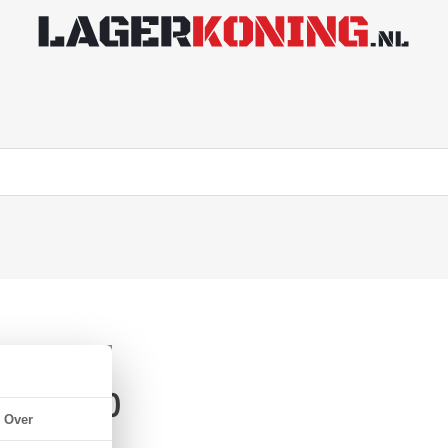
x51x25mm)
Over