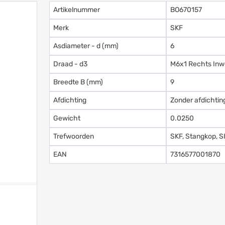
Artikelnummer
BO670157
Merk
SKF
Asdiameter - d (mm)
6
Draad - d3
M6x1 Rechts Inw
Breedte B (mm)
9
Afdichting
Zonder afdichtin
Gewicht
0.0250
Trefwoorden
SKF, Stangkop, S
EAN
7316577001870