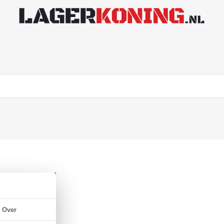
x9mm)
Over