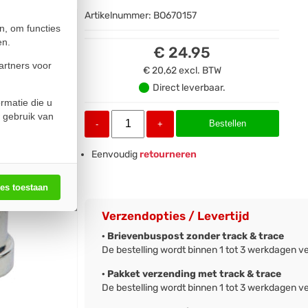
Artikelnummer:
BO670157
n, om functies
en.
€ 24.95
artners voor
€ 20,62
excl. BTW
Direct leverbaar.
rmatie die u
 gebruik van
Bestellen
-
+
Eenvoudig
retourneren
les toestaan
Verzendopties / Levertijd
· Brievenbuspost zonder track & trace
De bestelling wordt binnen 1 tot 3 werkdagen v
· Pakket verzending met track & trace
De bestelling wordt binnen 1 tot 3 werkdagen v