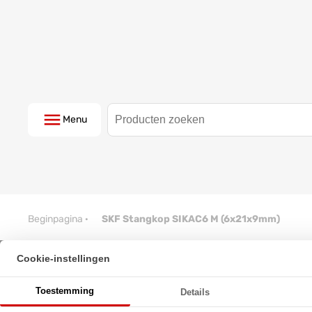
Menu
Beginpagina
·
SKF Stangkop SIKAC6 M (6x21x9mm)
Cookie-instellingen
SKF Stangkop SIKAC6 M (6x21
Toestemming
Details
★
★
★
★
★
★
★
★
★
★
Schrijf een review!