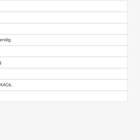
endig
g
IKAC6.