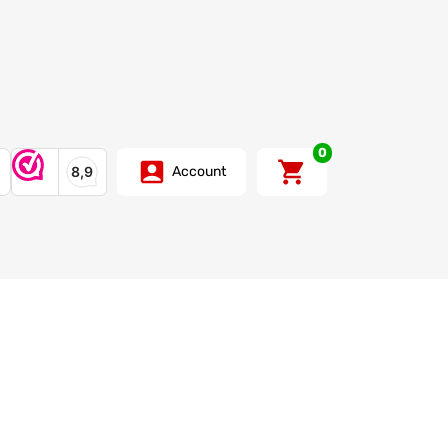
0
Account