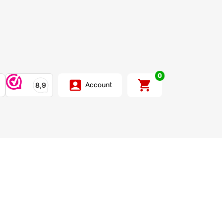
0
Account