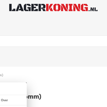
m)
(12x33x16mm)
Over