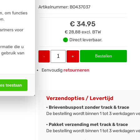
Artikelnummer:
BO437037
n, om functies
en.
€ 34.95
artners voor
€ 28,88
excl. BTW
Direct leverbaar.
rmatie die u
 gebruik van
Bestellen
-
+
Eenvoudig
retourneren
les toestaan
Verzendopties / Levertijd
· Brievenbuspost zonder track & trace
De bestelling wordt binnen 1 tot 3 werkdagen v
· Pakket verzending met track & trace
De bestelling wordt binnen 1 tot 3 werkdagen v