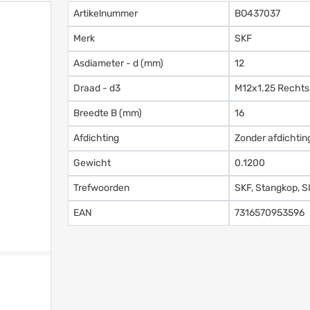
Artikelnummer
BO437037
Merk
SKF
Asdiameter - d (mm)
12
Draad - d3
M12x1.25 Rechts
Breedte B (mm)
16
Afdichting
Zonder afdichtin
Gewicht
0.1200
Trefwoorden
SKF, Stangkop, S
EAN
7316570953596