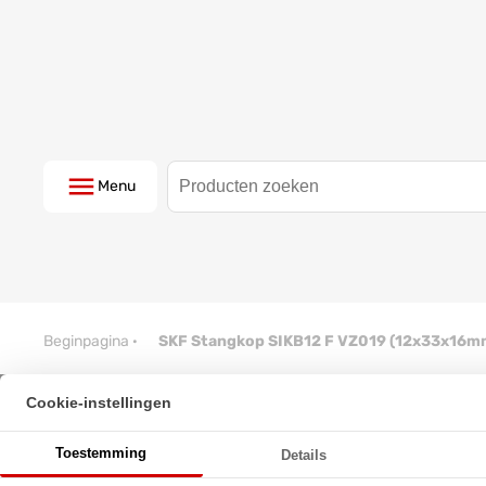
Menu
Beginpagina
·
SKF Stangkop SIKB12 F VZ019 (12x33x16m
Cookie-instellingen
SKF Stangkop SIKB12 F VZ019 
Toestemming
Details
★
★
★
★
★
★
★
★
★
★
Schrijf een review!