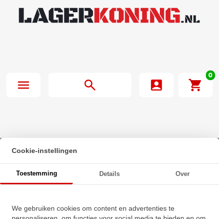
0
Cookie-instellingen
Beginpagina
·
SKF Speedi Sleeve 99306 (78x88.09x22.23mm)
Toestemming
Details
Over
SKF Speedi Sleeve 99306
We gebruiken cookies om content en advertenties te
personaliseren, om functies voor social media te bieden en om