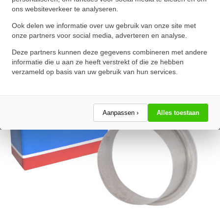
(78x88.09x22.23mm)
ons websiteverkeer te analyseren.
★
★
★
★
★
★
★
★
★
★
Ook delen we informatie over uw gebruik van onze site met
Schrijf een review!
onze partners voor social media, adverteren en analyse.
Deze partners kunnen deze gegevens combineren met andere
informatie die u aan ze heeft verstrekt of die ze hebben
verzameld op basis van uw gebruik van hun services.
Aanpassen ›
Alles toestaan