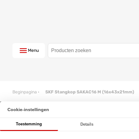
Menu
Beginpagina
·
SKF Stangkop SAKAC16 M (16x43x21mm)
Cookie-instellingen
SKF Stangkop SAKAC16 M (16
Toestemming
Details
★
★
★
★
★
★
★
★
★
★
Schrijf een review!