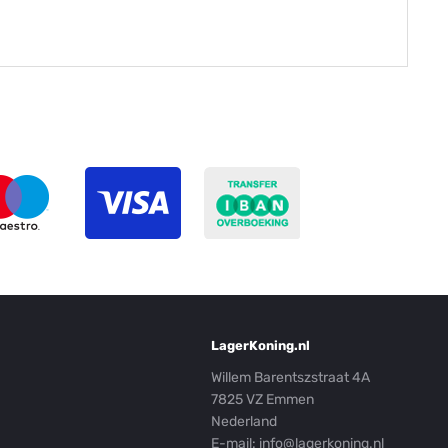
LagerKoning.nl
Willem Barentszstraat 4A
7825 VZ Emmen
Nederland
E-mail:
info@lagerkoning.nl