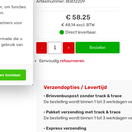
Artikelnummer:
BO612209
n, om functies
en.
€ 58.25
artners voor
€ 48,14
excl. BTW
Direct leverbaar.
rmatie die u
 gebruik van
Bestellen
-
+
Eenvoudig
retourneren
les toestaan
Verzendopties / Levertijd
· Brievenbuspost zonder track & trace
De bestelling wordt binnen 1 tot 3 werkdagen v
· Pakket verzending met track & trace
De bestelling wordt binnen 1 tot 3 werkdagen v
· Express verzending