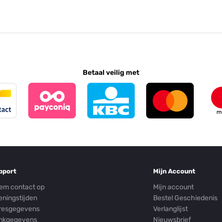
Betaal veilig met
pport
Mijn Account
em contact op
Mijn account
eningstijden
Bestel Geschiedenis
resgegevens
Verlanglijst
nkgegevens
Nieuwsbrief