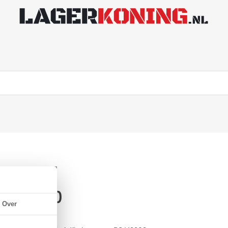
x43x21mm)
Over