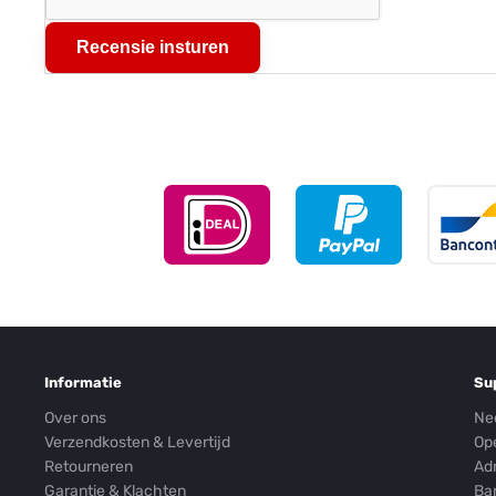
Recensie insturen
Informatie
Su
Over ons
Ne
Verzendkosten & Levertijd
Op
Retourneren
Ad
Garantie & Klachten
Ba