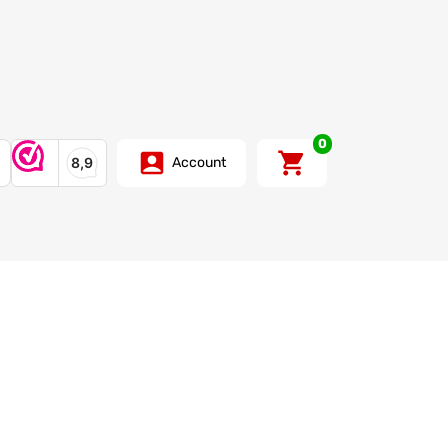
0
Account