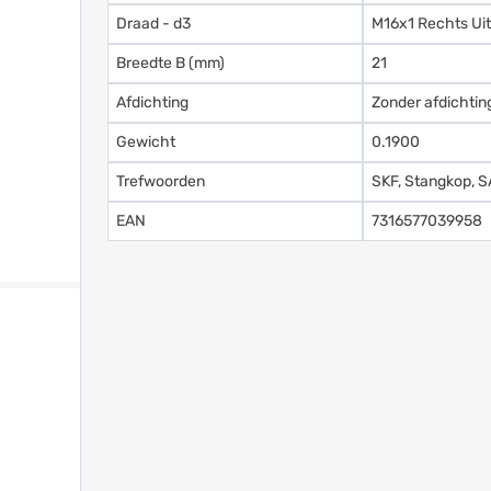
Draad - d3
M16x1 Rechts Ui
Breedte B (mm)
21
Afdichting
Zonder afdichtin
Gewicht
0.1900
Trefwoorden
SKF, Stangkop, 
EAN
7316577039958