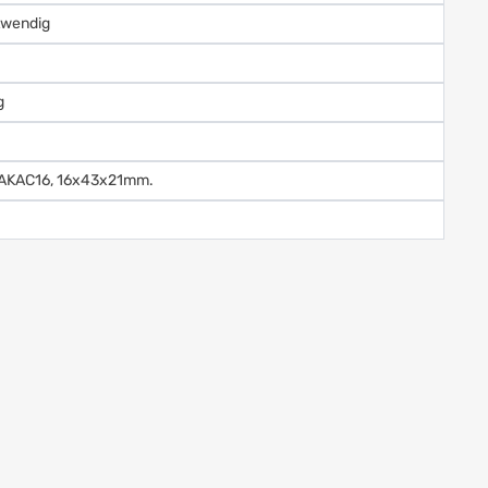
twendig
g
SAKAC16, 16x43x21mm.