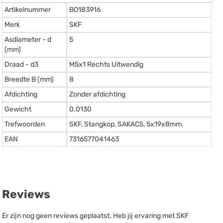
Artikelnummer
BO183916
Merk
SKF
Asdiameter - d
5
(mm)
Draad - d3
M5x1 Rechts Uitwendig
Breedte B (mm)
8
Afdichting
Zonder afdichting
Gewicht
0.0130
Trefwoorden
SKF, Stangkop, SAKAC5, 5x19x8mm.
EAN
7316577041463
Reviews
Er zijn nog geen reviews geplaatst. Heb jij ervaring met SKF