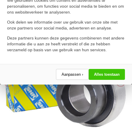
We gebruiken cookies om content en advertenties te
(42.86mm)
personaliseren, om functies voor social media te bieden en om
ons websiteverkeer te analyseren.
★
★
★
★
★
★
★
★
★
★
Schrijf een review!
Ook delen we informatie over uw gebruik van onze site met
onze partners voor social media, adverteren en analyse.
Deze partners kunnen deze gegevens combineren met andere
informatie die u aan ze heeft verstrekt of die ze hebben
verzameld op basis van uw gebruik van hun services.
Aanpassen ›
Alles toestaan