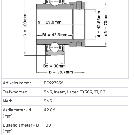
Artikelnummer
BO927256
Trefwoorden
SNR, Insert, Lager, EX309, 27, G2.
Merk
SNR
Asdiameter - d
42.86
(mm)
Buitendiameter - D
100
(mm)