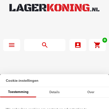
0
Cookie-instellingen
Beginpagina
·
SNR Insert Lager EX309 27 G2 (42.86mm)
Toestemming
Details
Over
SNR Insert Lager EX309 27 G2