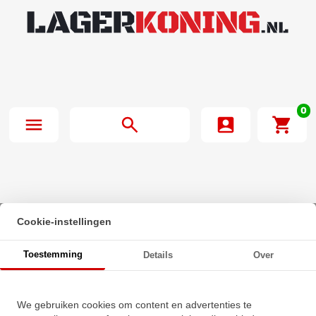
0
Cookie-instellingen
Beginpagina
·
SNR Insert Lager ES202 G2 (15mm)
Toestemming
Details
Over
SNR Insert Lager ES202 G2
We gebruiken cookies om content en advertenties te
(15mm)