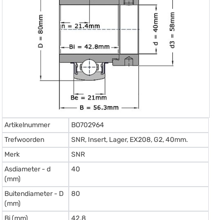
Artikelnummer
BO702964
Trefwoorden
SNR, Insert, Lager, EX208, G2, 40mm.
Merk
SNR
Asdiameter - d
40
(mm)
Buitendiameter - D
80
(mm)
Bi (mm)
42.8