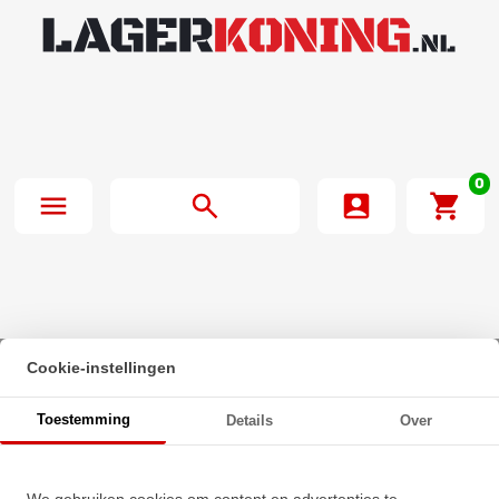
0
Cookie-instellingen
Beginpagina
·
SNR Insert Lager EX208 G2 (40mm)
Toestemming
Details
Over
SNR Insert Lager EX208 G2
We gebruiken cookies om content en advertenties te