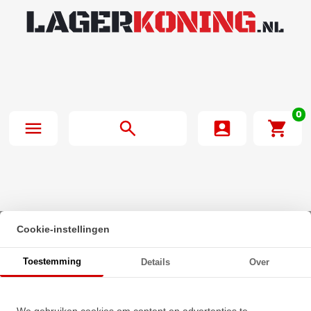
0
Cookie-instellingen
Beginpagina
·
SNR Insert Lager EX210 G2 (50mm)
Toestemming
Details
Over
SNR Insert Lager EX210 G2
We gebruiken cookies om content en advertenties te