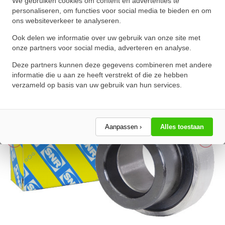
We gebruiken cookies om content en advertenties te
(55mm)
personaliseren, om functies voor social media te bieden en om
ons websiteverkeer te analyseren.
★
★
★
★
★
★
★
★
★
★
Schrijf een review!
Ook delen we informatie over uw gebruik van onze site met
onze partners voor social media, adverteren en analyse.
Deze partners kunnen deze gegevens combineren met andere
informatie die u aan ze heeft verstrekt of die ze hebben
verzameld op basis van uw gebruik van hun services.
Aanpassen ›
Alles toestaan