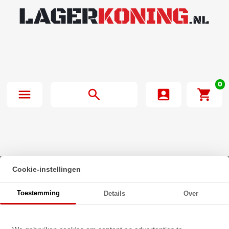
0
Cookie-instellingen
Beginpagina
·
SNR Insert Lager EX311G2 (55mm)
Toestemming
Details
Over
SNR Insert Lager EX311G2