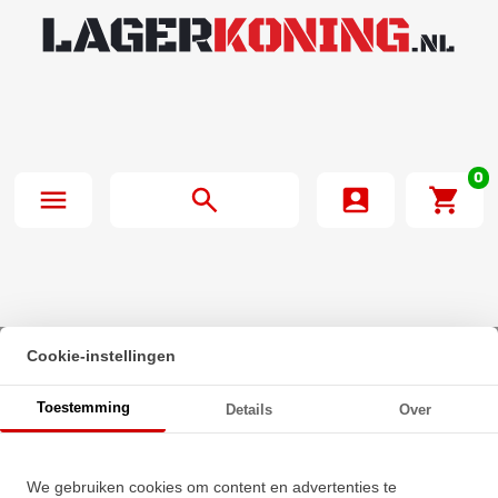
0
Cookie-instellingen
Beginpagina
·
SNR Insert Lager UK311 G2 (55mm)
Toestemming
Details
Over
SNR Insert Lager UK311 G2
We gebruiken cookies om content en advertenties te
(55mm)