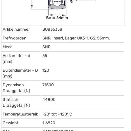
Artikelnummer
BO836358
Trefwoorden
SNR, Insert, Lager, UK311, G2, 55mm.
Merk
SNR
Asdiameter - d
55
(mm)
Buitendiameter - D
120
(mm)
Dynamisch
71500
Draaggetal (N)
Statisch
44800
Draaggetal (N)
Temperatuurbereik
-20º tot +120º C
Gewicht
1.6820