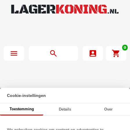
0
Cookie-instellingen
Beginpagina
·
SNR Insert Lager US203 G2 (17mm)
Toestemming
Details
Over
SNR Insert Lager US203 G2
We gebruiken cookies om content en advertenties te