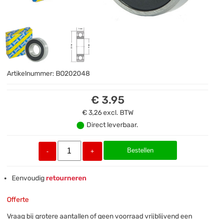
Artikelnummer:
BO202048
€ 3.95
€ 3,26
excl. BTW
Direct leverbaar.
Bestellen
-
+
Eenvoudig
retourneren
Offerte
Vraag bij grotere aantallen of geen voorraad vrijblijvend een