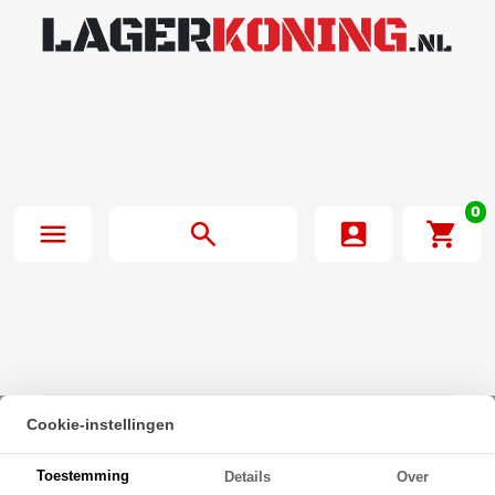
0
Cookie-instellingen
Beginpagina
·
SNR Kogellager 609 EE (9x24x7mm)
Toestemming
Details
Over