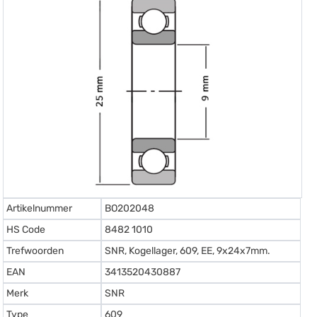
Artikelnummer
BO202048
HS Code
8482 1010
Trefwoorden
SNR, Kogellager, 609, EE, 9x24x7mm.
EAN
3413520430887
Merk
SNR
Type
609