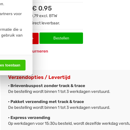
en.
€ 0.95
artners voor
€ 0,79
excl. BTW
Direct leverbaar.
rmatie die u
 gebruik van
Bestellen
-
+
Eenvoudig
retourneren
les toestaan
Verzendopties / Levertijd
· Brievenbuspost zonder track & trace
De bestelling wordt binnen 1 tot 3 werkdagen verstuurd.
· Pakket verzending met track & trace
De bestelling wordt binnen 1 tot 3 werkdagen verstuurd.
· Express verzending
Op werkdagen voor 15:30u besteld, wordt dezelfde werkdag verst