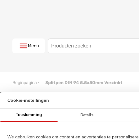
Menu
Beginpagina
·
Splitpen DIN 94 5.5x50mm Verzinkt
Cookie-instellingen
Splitpen DIN 94 5.5x50mm Verz
Toestemming
Details
★
★
★
★
★
★
★
★
★
★
Schrijf een review!
We gebruiken cookies om content en advertenties te personalisere