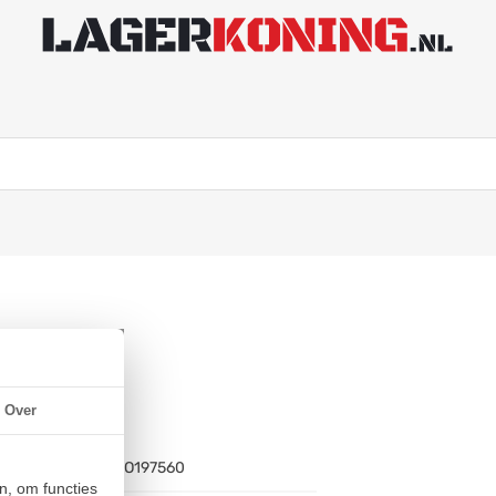
inkt
Over
Artikelnummer:
BO197560
n, om functies