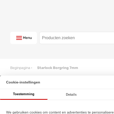
Menu
Beginpagina
·
Starlock Borgring 7mm
Cookie-instellingen
Starlock Borgring 7mm
Toestemming
Details
★
★
★
★
★
★
★
★
★
★
Schrijf een review!
We gebruiken cookies om content en advertenties te personalisere