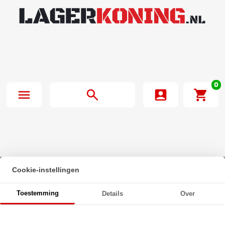
0
Cookie-instellingen
Beginpagina
·
SWR V-Snaar Z31
Toestemming
Details
Over
SWR V-Snaar Z31