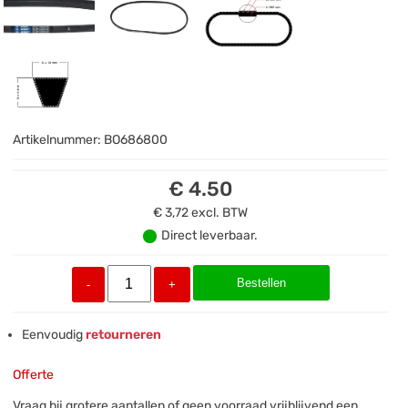
Artikelnummer:
BO686800
€ 4.50
€ 3,72
excl. BTW
Direct leverbaar.
Bestellen
-
+
Eenvoudig
retourneren
Offerte
Vraag bij grotere aantallen of geen voorraad vrijblijvend een