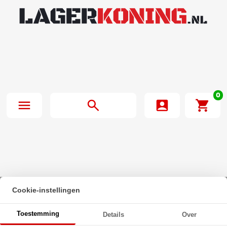
0
Cookie-instellingen
Beginpagina
·
Zeskantflensbout DIN 6921 M8x35 RVS A2
Toestemming
Details
Over