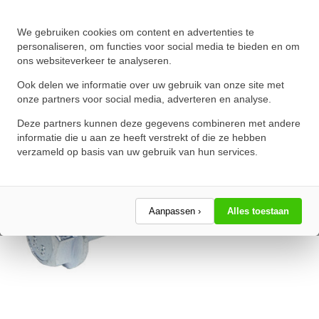
Zeskantflensbout DIN 6921
We gebruiken cookies om content en advertenties te
M8x35 RVS A2
personaliseren, om functies voor social media te bieden en om
ons websiteverkeer te analyseren.
★
★
★
★
★
★
★
★
★
★
Schrijf een review!
Ook delen we informatie over uw gebruik van onze site met
onze partners voor social media, adverteren en analyse.
Deze partners kunnen deze gegevens combineren met andere
informatie die u aan ze heeft verstrekt of die ze hebben
verzameld op basis van uw gebruik van hun services.
Aanpassen ›
Alles toestaan