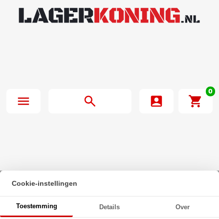
0
Cookie-instellingen
Beginpagina
·
Zeskantmoer DIN 934 M4 RVS A2
Toestemming
Details
Over