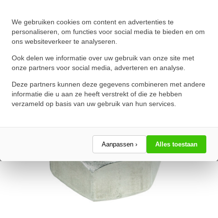
Zeskantmoer DIN 934 M4 RVS
We gebruiken cookies om content en advertenties te
A2
personaliseren, om functies voor social media te bieden en om
ons websiteverkeer te analyseren.
★
★
★
★
★
★
★
★
★
★
Schrijf een review!
Ook delen we informatie over uw gebruik van onze site met
onze partners voor social media, adverteren en analyse.
Deze partners kunnen deze gegevens combineren met andere
informatie die u aan ze heeft verstrekt of die ze hebben
verzameld op basis van uw gebruik van hun services.
Aanpassen ›
Alles toestaan