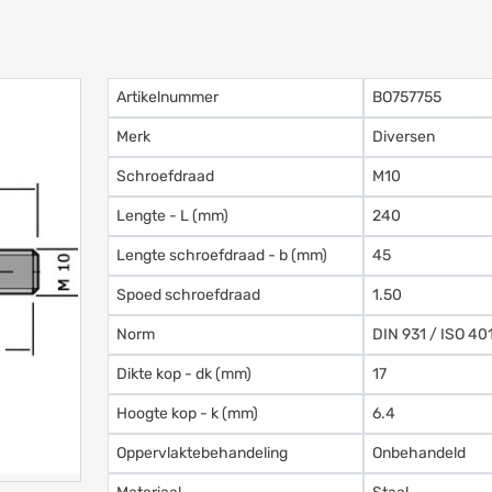
Artikelnummer
BO757755
Merk
Diversen
Schroefdraad
M10
Lengte - L (mm)
240
Lengte schroefdraad - b (mm)
45
Spoed schroefdraad
1.50
Norm
DIN 931 / ISO 40
Dikte kop - dk (mm)
17
Hoogte kop - k (mm)
6.4
Oppervlaktebehandeling
Onbehandeld