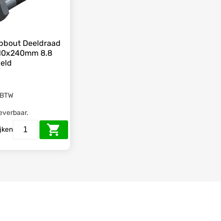
pbout Deeldraad
M10x240mm 8.8
eld
 BTW
leverbaar.
ijken