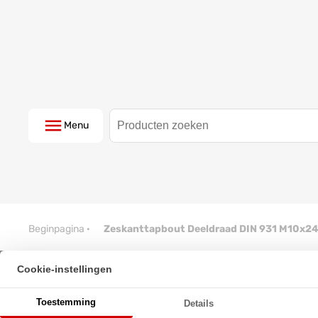
Menu
Beginpagina
·
Zeskanttapbout Deeldraad DIN 931 M10x2
Cookie-instellingen
Zeskanttapbout Deeldraad DI
Toestemming
Details