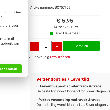
Artikelnummer:
BO757755
n, om functies
en.
€ 5.95
artners voor
€ 4,92
excl. BTW
Direct leverbaar.
rmatie die u
 gebruik van
Bestellen
-
+
Eenvoudig
retourneren
les toestaan
Verzendopties / Levertijd
· Brievenbuspost zonder track & trace
De bestelling wordt binnen 1 tot 3 werkdagen v
· Pakket verzending met track & trace
De bestelling wordt binnen 1 tot 3 werkdagen v