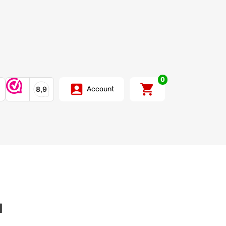
0
Account
d