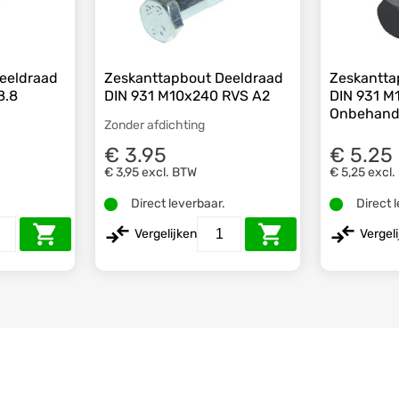
eeldraad
Zeskanttapbout Deeldraad
Zeskantta
8.8
DIN 931 M10x240 RVS A2
DIN 931 
Onbehand
Zonder afdichting
€ 3.95
€ 5.25
€ 3,95
excl. BTW
€ 5,25
excl.
.
Direct leverbaar.
Direct 
Vergelijken
Vergel