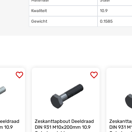
Materiaal
Staal
Kwaliteit
10.9
Gewicht
0.1585
eeldraad
Zeskanttapbout Deeldraad
Zeskantta
m 10.9
DIN 931 M10x200mm 10.9
DIN 931 M