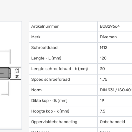
Artikelnummer
BO829664
Merk
Diversen
Schroefdraad
M12
Lengte - L (mm)
120
Lengte schroefdraad - b (mm)
30
Spoed schroefdraad
1.75
Norm
DIN 931 / ISO 40
Dikte kop - dk (mm)
19
Hoogte kop - k (mm)
7.5
Oppervlaktebehandeling
Onbehandeld