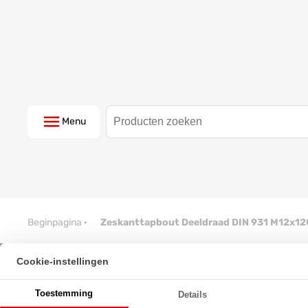
Menu
Beginpagina
·
Zeskanttapbout Deeldraad DIN 931 M12x1
Cookie-instellingen
Zeskanttapbout Deeldraad DIN
Toestemming
Details