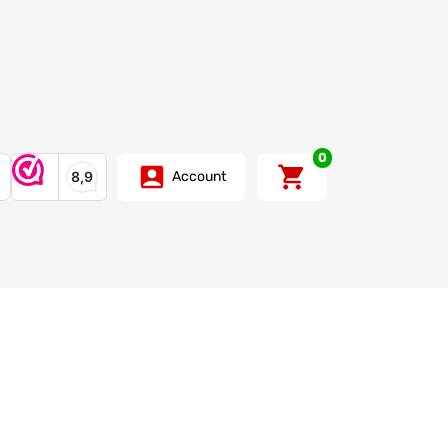
0
Account