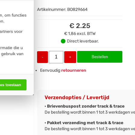
Artikelnummer:
BO829664
n, om functies
en.
€ 2.25
artners voor
€ 1,86
excl. BTW
Direct leverbaar.
rmatie die u
 gebruik van
Bestellen
-
+
Eenvoudig
retourneren
les toestaan
Verzendopties / Levertijd
· Brievenbuspost zonder track & trace
De bestelling wordt binnen 1 tot 3 werkdagen v
· Pakket verzending met track & trace
De bestelling wordt binnen 1 tot 3 werkdagen v