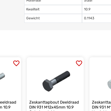
Materiaal
Staal
Kwaliteit
10.9
Gewicht
0.1143
eeldraad
Zeskanttapbout Deeldraad
Zeskantta
m 10.9
DIN 931 M12x45mm 10.9
DIN 931 M