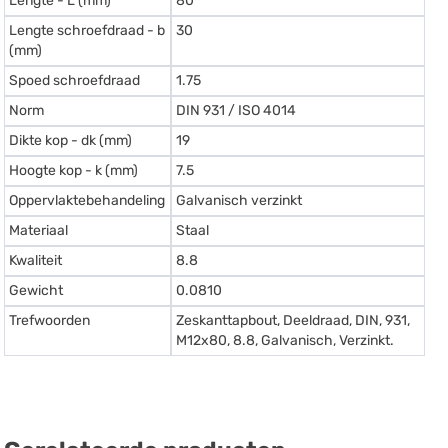
Lengte - L (mm)
80
Lengte schroefdraad - b
30
(mm)
Spoed schroefdraad
1.75
Norm
DIN 931 / ISO 4014
Dikte kop - dk (mm)
19
Hoogte kop - k (mm)
7.5
Oppervlaktebehandeling
Galvanisch verzinkt
Materiaal
Staal
Kwaliteit
8.8
Gewicht
0.0810
Trefwoorden
Zeskanttapbout, Deeldraad, DIN, 931,
M12x80, 8.8, Galvanisch, Verzinkt.