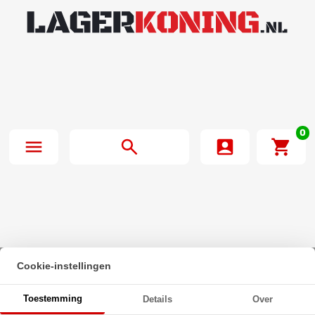
0
Cookie-instellingen
Beginpagina
·
Zeskanttapbout Deeldraad DIN 931 M12x80 8.8 Verzinkt
Toestemming
Details
Over