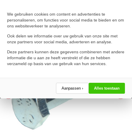
Zeskanttapbout Deeldraad DIN
We gebruiken cookies om content en advertenties te
personaliseren, om functies voor social media te bieden en om
931 M12x80 8.8 Verzinkt
ons websiteverkeer te analyseren.
★
★
★
★
★
★
★
★
★
★
Ook delen we informatie over uw gebruik van onze site met
Schrijf een review!
onze partners voor social media, adverteren en analyse.
Deze partners kunnen deze gegevens combineren met andere
informatie die u aan ze heeft verstrekt of die ze hebben
verzameld op basis van uw gebruik van hun services.
Aanpassen ›
Alles toestaan