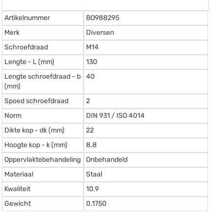
Artikelnummer
BO988295
Merk
Diversen
Schroefdraad
M14
Lengte - L (mm)
130
Lengte schroefdraad - b
40
(mm)
Spoed schroefdraad
2
Norm
DIN 931 / ISO 4014
Dikte kop - dk (mm)
22
Hoogte kop - k (mm)
8.8
Oppervlaktebehandeling
Onbehandeld
Materiaal
Staal
Kwaliteit
10.9
Gewicht
0.1750