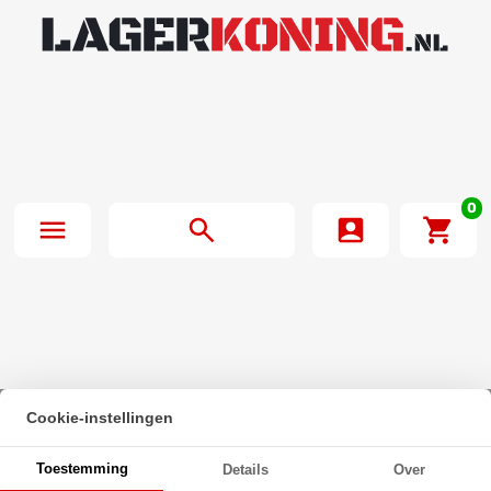
0
Cookie-instellingen
Beginpagina
·
Zeskanttapbout Deeldraad DIN 931 M14x130mm 10.9
Toestemming
Details
Over
Onbehandeld