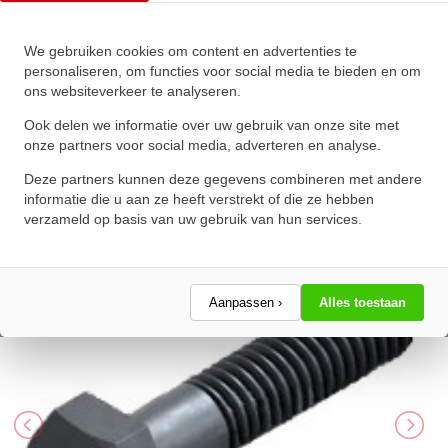
We gebruiken cookies om content en advertenties te
Zeskanttapbout Deeldraad DIN
personaliseren, om functies voor social media te bieden en om
ons websiteverkeer te analyseren.
931 M14x130mm 10.9
Onbehandeld
Ook delen we informatie over uw gebruik van onze site met
onze partners voor social media, adverteren en analyse.
★
★
★
★
★
★
★
★
★
★
Deze partners kunnen deze gegevens combineren met andere
Schrijf een review!
informatie die u aan ze heeft verstrekt of die ze hebben
verzameld op basis van uw gebruik van hun services.
Aanpassen ›
Alles toestaan