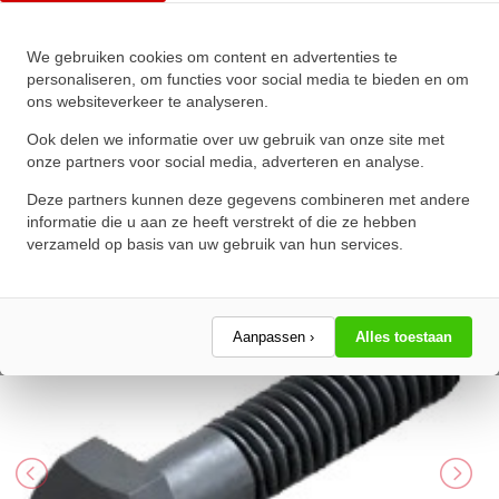
We gebruiken cookies om content en advertenties te
Zeskanttapbout Deeldraad DIN
personaliseren, om functies voor social media te bieden en om
ons websiteverkeer te analyseren.
931 M14x220mm 10.9
Onbehandeld
Ook delen we informatie over uw gebruik van onze site met
onze partners voor social media, adverteren en analyse.
★
★
★
★
★
★
★
★
★
★
Deze partners kunnen deze gegevens combineren met andere
Schrijf een review!
informatie die u aan ze heeft verstrekt of die ze hebben
verzameld op basis van uw gebruik van hun services.
Aanpassen ›
Alles toestaan