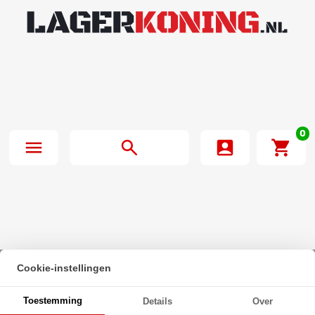
0
Cookie-instellingen
Beginpagina
·
Zeskanttapbout Deeldraad DIN 931 M14x220mm 10.9
Toestemming
Details
Over
Onbehandeld