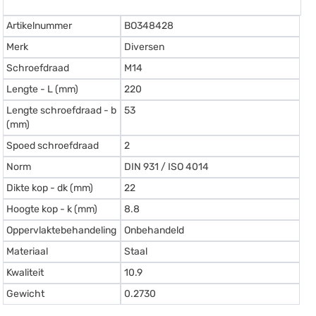
Artikelnummer
BO348428
Merk
Diversen
Schroefdraad
M14
Lengte - L (mm)
220
Lengte schroefdraad - b
53
(mm)
Spoed schroefdraad
2
Norm
DIN 931 / ISO 4014
Dikte kop - dk (mm)
22
Hoogte kop - k (mm)
8.8
Oppervlaktebehandeling
Onbehandeld
Materiaal
Staal
Kwaliteit
10.9
Gewicht
0.2730