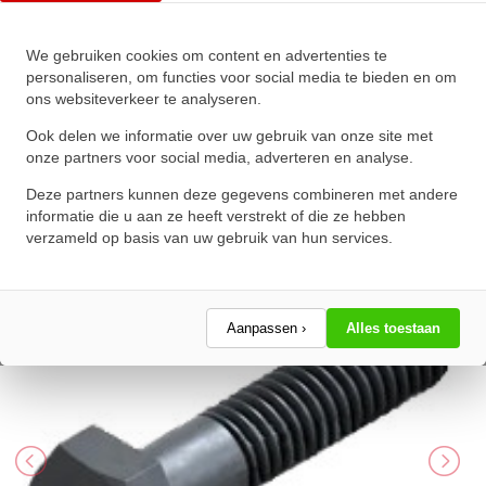
We gebruiken cookies om content en advertenties te
Zeskanttapbout Deeldraad DIN
personaliseren, om functies voor social media te bieden en om
ons websiteverkeer te analyseren.
931 M16x240mm 10.9
Onbehandeld
Ook delen we informatie over uw gebruik van onze site met
onze partners voor social media, adverteren en analyse.
★
★
★
★
★
★
★
★
★
★
Deze partners kunnen deze gegevens combineren met andere
Schrijf een review!
informatie die u aan ze heeft verstrekt of die ze hebben
verzameld op basis van uw gebruik van hun services.
Aanpassen ›
Alles toestaan