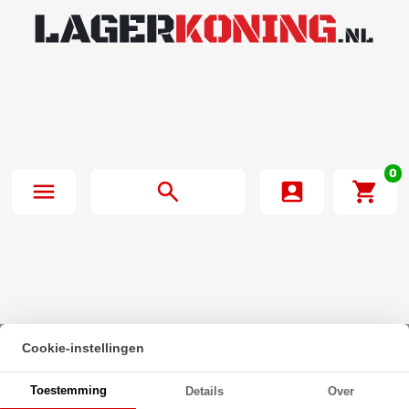
0
Cookie-instellingen
Beginpagina
·
Zeskanttapbout Deeldraad DIN 931 M16x240mm 10.9
Toestemming
Details
Over
Onbehandeld