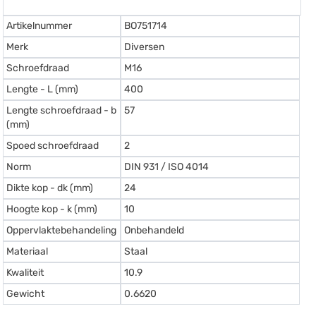
Artikelnummer
BO751714
Merk
Diversen
Schroefdraad
M16
Lengte - L (mm)
400
Lengte schroefdraad - b
57
(mm)
Spoed schroefdraad
2
Norm
DIN 931 / ISO 4014
Dikte kop - dk (mm)
24
Hoogte kop - k (mm)
10
Oppervlaktebehandeling
Onbehandeld
Materiaal
Staal
Kwaliteit
10.9
Gewicht
0.6620