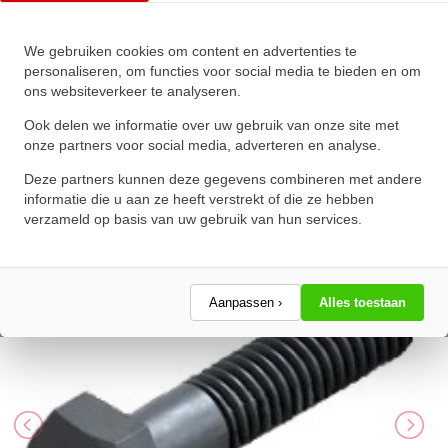
We gebruiken cookies om content en advertenties te
Zeskanttapbout Deeldraad DIN
personaliseren, om functies voor social media te bieden en om
ons websiteverkeer te analyseren.
931 M16x400mm 10.9
Onbehandeld
Ook delen we informatie over uw gebruik van onze site met
onze partners voor social media, adverteren en analyse.
★
★
★
★
★
★
★
★
★
★
Deze partners kunnen deze gegevens combineren met andere
Schrijf een review!
informatie die u aan ze heeft verstrekt of die ze hebben
verzameld op basis van uw gebruik van hun services.
Aanpassen ›
Alles toestaan