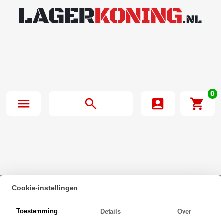
0
Cookie-instellingen
Beginpagina
·
Zeskanttapbout Deeldraad DIN 931 M16x400mm 10.9
Toestemming
Details
Over
Onbehandeld