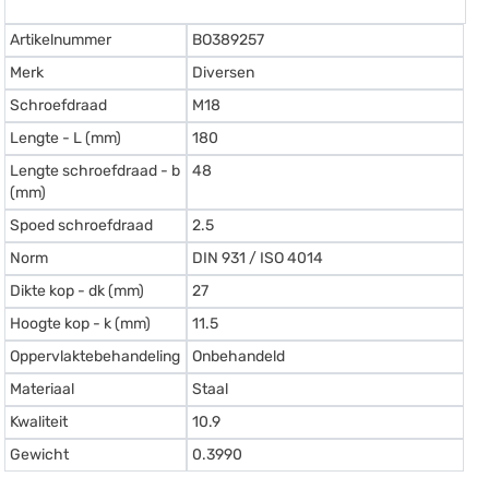
Artikelnummer
BO389257
Merk
Diversen
Schroefdraad
M18
Lengte - L (mm)
180
Lengte schroefdraad - b
48
(mm)
Spoed schroefdraad
2.5
Norm
DIN 931 / ISO 4014
Dikte kop - dk (mm)
27
Hoogte kop - k (mm)
11.5
Oppervlaktebehandeling
Onbehandeld
Materiaal
Staal
Kwaliteit
10.9
Gewicht
0.3990