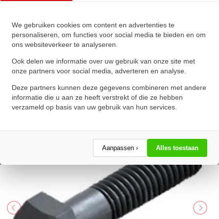
We gebruiken cookies om content en advertenties te
Zeskanttapbout Deeldraad DIN
personaliseren, om functies voor social media te bieden en om
ons websiteverkeer te analyseren.
931 M18x180mm 10.9
Onbehandeld
Ook delen we informatie over uw gebruik van onze site met
onze partners voor social media, adverteren en analyse.
★
★
★
★
★
★
★
★
★
★
Deze partners kunnen deze gegevens combineren met andere
Schrijf een review!
informatie die u aan ze heeft verstrekt of die ze hebben
verzameld op basis van uw gebruik van hun services.
Aanpassen ›
Alles toestaan