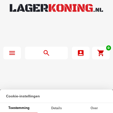
0
Cookie-instellingen
Beginpagina
·
Zeskanttapbout Deeldraad DIN 931 M18x180mm 10.9
Toestemming
Details
Over
Onbehandeld