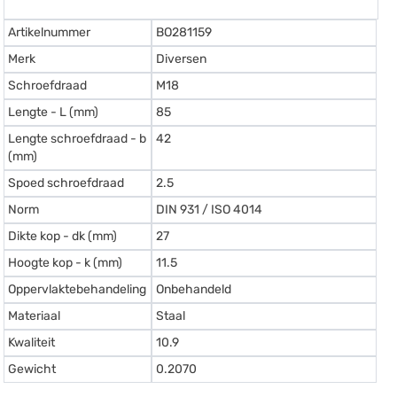
Artikelnummer
BO281159
Merk
Diversen
Schroefdraad
M18
Lengte - L (mm)
85
Lengte schroefdraad - b
42
(mm)
Spoed schroefdraad
2.5
Norm
DIN 931 / ISO 4014
Dikte kop - dk (mm)
27
Hoogte kop - k (mm)
11.5
Oppervlaktebehandeling
Onbehandeld
Materiaal
Staal
Kwaliteit
10.9
Gewicht
0.2070