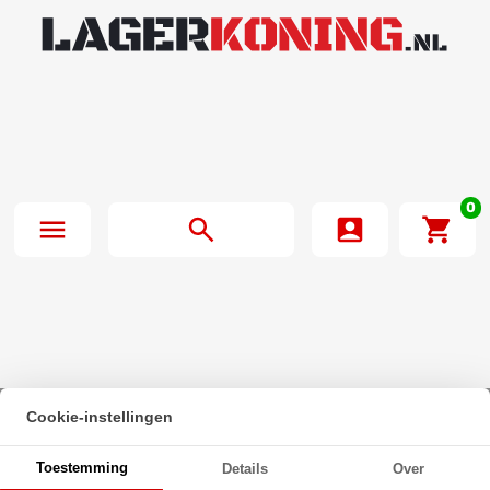
0
Cookie-instellingen
Beginpagina
·
Zeskanttapbout Deeldraad DIN 931 M18x85mm 10.9
Toestemming
Details
Over
Onbehandeld