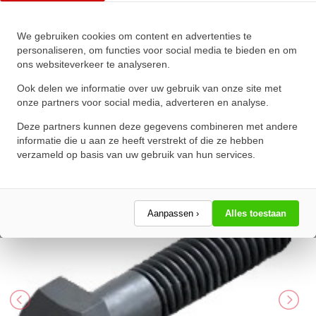
We gebruiken cookies om content en advertenties te
Zeskanttapbout Deeldraad DIN
personaliseren, om functies voor social media te bieden en om
ons websiteverkeer te analyseren.
931 M18x85mm 10.9
Onbehandeld
Ook delen we informatie over uw gebruik van onze site met
onze partners voor social media, adverteren en analyse.
★
★
★
★
★
★
★
★
★
★
Deze partners kunnen deze gegevens combineren met andere
Schrijf een review!
informatie die u aan ze heeft verstrekt of die ze hebben
verzameld op basis van uw gebruik van hun services.
Aanpassen ›
Alles toestaan